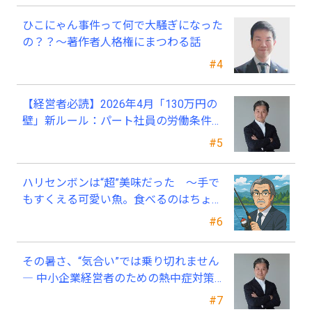
ひこにゃん事件って何で大騒ぎになった
の？？～著作者人格権にまつわる話
#4
【経営者必読】2026年4月「130万円の
壁」新ルール：パート社員の労働条件通
知書、今すぐ見直すべき理由
#5
ハリセンボンは“超”美味だった ～手で
もすくえる可愛い魚。食べるのはちょっ
と可哀そう～
#6
その暑さ、“気合い”では乗り切れません
― 中小企業経営者のための熱中症対策
―
#7