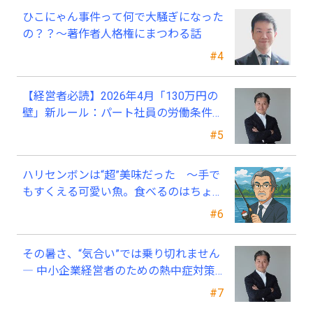
ひこにゃん事件って何で大騒ぎになった
の？？～著作者人格権にまつわる話
#4
【経営者必読】2026年4月「130万円の
壁」新ルール：パート社員の労働条件通
知書、今すぐ見直すべき理由
#5
ハリセンボンは“超”美味だった ～手で
もすくえる可愛い魚。食べるのはちょっ
と可哀そう～
#6
その暑さ、“気合い”では乗り切れません
― 中小企業経営者のための熱中症対策
―
#7