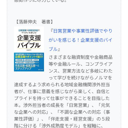
態勢作りに尽力している。
【落藤伸夫 著書】
『
日常営業や事業性評価でやり
がいを感じる！企業支援のバイ
ブル
』
さまざまな融資制度や金融商品
等や金融ルール、コンプライア
ンス、営業方法など多岐にわた
って学びを続けながらノルマを
達成するよう求められる地域金融機関渉外担当
者が、仕事に意義を感じながら楽しく、自信と
プライドを持って仕事ができることを目指した
本。渉外担当者の成長を「日常営業」、「元気
な企業への対応」、「不調な企業への対応（事
業性評価）」、「伴走支援・経営支援」の５段
階に分ける「渉外成熟度モデル」を縦軸に、