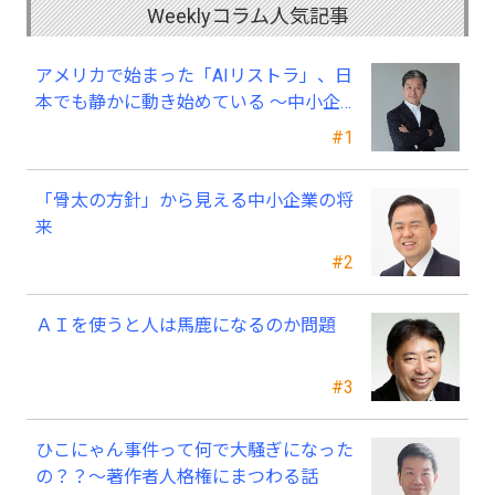
Weeklyコラム人気記事
アメリカで始まった「AIリストラ」、日
本でも静かに動き始めている ～中小企
業経営者が今、見直すべき採用・業務・
#1
人材育成
「骨太の方針」から見える中小企業の将
来
#2
ＡＩを使うと人は馬鹿になるのか問題
#3
ひこにゃん事件って何で大騒ぎになった
の？？～著作者人格権にまつわる話