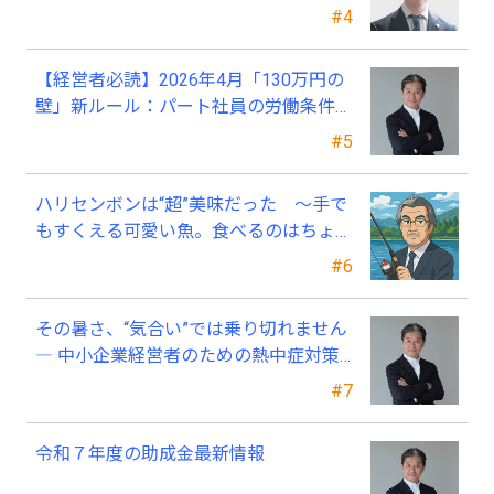
#4
【経営者必読】2026年4月「130万円の
壁」新ルール：パート社員の労働条件通
知書、今すぐ見直すべき理由
#5
ハリセンボンは“超”美味だった ～手で
もすくえる可愛い魚。食べるのはちょっ
と可哀そう～
#6
その暑さ、“気合い”では乗り切れません
― 中小企業経営者のための熱中症対策
―
#7
令和７年度の助成金最新情報