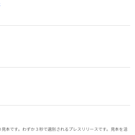
社
社
の見本です。わずか３秒で選別されるプレスリリースです。見本を活