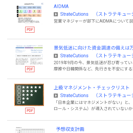
AIDMA
StrateCutions （ストラテ
営業マネジャーが部下にAIDMAについて
PDF
景気低迷に向けた資金調達の備えは
StrateCutions （ストラテ
2019年9月の今、景気低迷が忍び寄って
摩擦や日韓関係など、先行きを不安にする
PDF
繰りは大きく悪化します。そうならないよ
ることを、手軽な読み物としてまとめまし
上級マネジメント・チェックリスト
StrateCutions （ストラテ
「日本企業にはマネジメントがない」と、
ロール・システム）が導入されていないか
PDF
ト）が機能していません。MCSの考え方
メントをチェックしてみてください。
予想収支計画