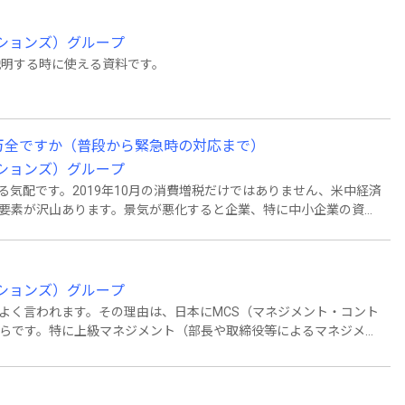
キューションズ）グループ
説明する時に使える資料です。
万全ですか（普段から緊急時の対応まで）
キューションズ）グループ
いる気配です。2019年10月の消費増税だけではありません、米中経済
要素が沢山あります。景気が悪化すると企業、特に中小企業の資金
う、今できることと、今準備しておけること、そして今覚えておけ
た。万が一の備えとしてご一読ください。
キューションズ）グループ
よく言われます。その理由は、日本にMCS（マネジメント・コント
らです。特に上級マネジメント（部長や取締役等によるマネジメン
による上級マネジメント・チェックリストで、あなたの会社のマネジ