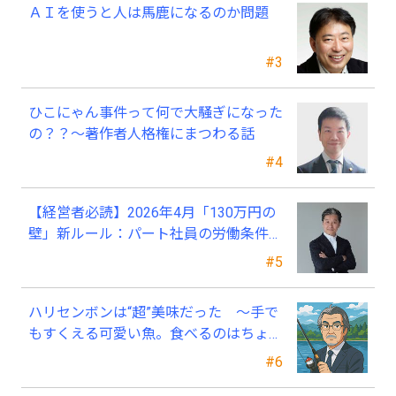
ＡＩを使うと人は馬鹿になるのか問題
#3
ひこにゃん事件って何で大騒ぎになった
の？？～著作者人格権にまつわる話
#4
【経営者必読】2026年4月「130万円の
壁」新ルール：パート社員の労働条件通
知書、今すぐ見直すべき理由
#5
ハリセンボンは“超”美味だった ～手で
もすくえる可愛い魚。食べるのはちょっ
と可哀そう～
#6