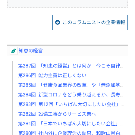
このコラムニストの企業情報
知恵の経営
第287回 「知恵の経営」とは何か 今こそ自律型人材の育成を
第286回 能力主義は正しくない
第285回 「健康食品業界の改革」や「無添加基礎化粧品の開発」も 「不」の解消に取り組む
第284回 新型コロナをどう乗り越えるか、長寿企業に関する研究で考える
第283回 第12回「いちばん大切にしたい会社」大賞の募集が7月からスタート
第282回 設備工事からサービス業へ
第281回 「日本でいちばん大切にしたい会社」大賞で考える、自分の会社の立ち位置
第280回 社内外に企業理念の効果、和歌山県白浜町アドベンチャーワールドの経営