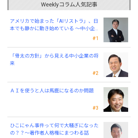
Weeklyコラム人気記事
アメリカで始まった「AIリストラ」、日
本でも静かに動き始めている ～中小企
業経営者が今、見直すべき採用・業務・
#1
人材育成
「骨太の方針」から見える中小企業の将
来
#2
ＡＩを使うと人は馬鹿になるのか問題
#3
ひこにゃん事件って何で大騒ぎになった
の？？～著作者人格権にまつわる話