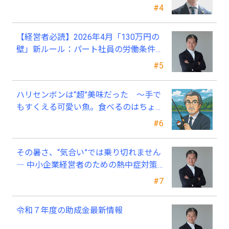
#4
【経営者必読】2026年4月「130万円の
壁」新ルール：パート社員の労働条件通
知書、今すぐ見直すべき理由
#5
ハリセンボンは“超”美味だった ～手で
もすくえる可愛い魚。食べるのはちょっ
と可哀そう～
#6
その暑さ、“気合い”では乗り切れません
― 中小企業経営者のための熱中症対策
―
#7
令和７年度の助成金最新情報