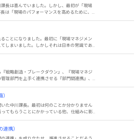
川課長は喜んでいました。しかし、最初が「現場
部長は「現場のパフォーマンスを高めるために、
には答えることができません。三上部長は、３つ
れることになりました。最初に「現場マネジメン
えてしまいました。しかしそれは日本の常識であ
ォーマンスをあげられるようにサポートするこ
方に基づいた現場マネジャーの役割は何かという
）
る『戦略創造・ブレークダウン』、『現場マネジ
の管理部門を上手く連携させる『部門間連携』、
果マネジメント』だと、三上部長は言います。こ
ーマンスを見て判断できるからです。しかし、も
備）
まくいっていないからか、それをどのように改善す
る手段として管理会計学が発達してきたのです。
聞いた中川課長。最初は何のことか分かりません
張ってもらうことにかかっている他、仕組みに影
ったら良い意思決定はできませんし、周囲に配慮
かもしれません。組織の区分けによって協力して
の連携）
直していくことが、マネジメント体制の再整備で
間の連携」を成り立たせ、推進させることだそう