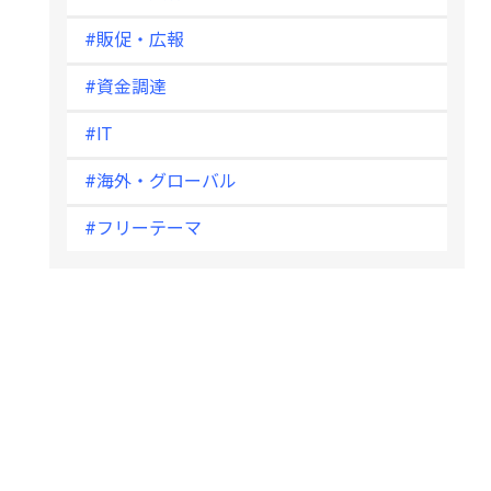
#販促・広報
#資金調達
#IT
#海外・グローバル
#フリーテーマ