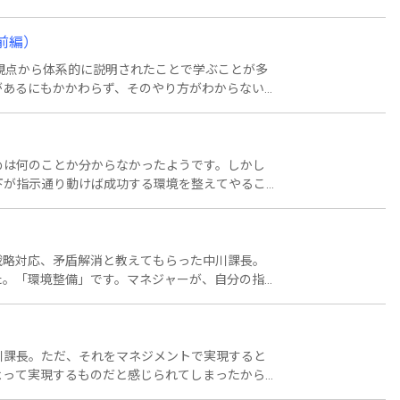
各コントロールには得意分野があると、三上部長
前編）
観点から体系的に説明されたことで学ぶことが多
があるにもかかわらず、そのやり方がわからない
れはMCSで提示されているとのことでした。三
のことです。それは何かと言うと・・・。
めは何のことか分からなかったようです。しかし
下が指示通り動けば成功する環境を整えてやるこ
何が挙げられるか問うてみると、三上部長は、あ
説明しました。それはどういうことかという
戦略対応、矛盾解消と教えてもらった中川課長。
た。「環境整備」です。マネジャーが、自分の指
織が「彼が君たちの上司だ。指示や命令を聞きた
係を元にすべきだと、三上部長は言います。それはど
川課長。ただ、それをマネジメントで実現すると
よって実現するものだと感じられてしまったから
てもらうことが必要で、それを促すためのマネジ