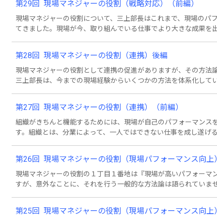
第29回 現場マネジャーの役割（戦略対応）（前編）
と・・・。
現場マネジャーの役割について、三上部長はこれまで、現場のパ
てきました。現場が今、取り組んでいる仕事でより大きな成果を
のが「戦略対応」でした。そう聞いた中川課長は、最初は当たり
ることだと言われてびっくりしました。それはどういうことかと
第28回 現場マネジャーの役割（連携）後編
現場マネジャーの役割として連携の促進がありますが、その方法
三上部長は、今までの現場経験からいくつかの方法を体系化して
の連携が促進されるという訳です。その方法論とは・・・。
第27回 現場マネジャーの役割（連携）（前編）
組織がきちんと機能するためには、現場が自己のパフォーマンス
す。組織とは、分業によって、一人ではできない仕事を成し遂げ
る時に関係しているのは、上流工程や下流工程だけではありませ
ます。スケジュールなど、情報のやり取りもあります。各部署が
第26回 現場マネジャーの役割（現場パフォーマンス向上
してのパフォーマンスに影響を与えているのです。
現場マネジャーの役割の１丁目１番地は『現場が高いパフォーマ
すが、意外なことに、それを行う一般的な方法論は語られていま
う意識でおられるのではないでしょうか？しかしドラッカーは、
います。その方法とは・・・。
第25回 現場マネジャーの役割（現場パフォーマンス向上