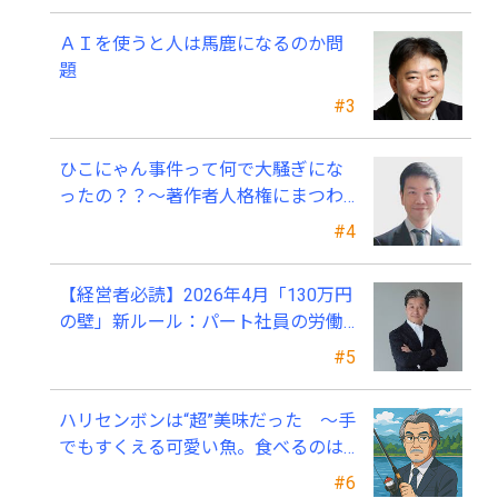
ＡＩを使うと人は馬鹿になるのか問
題
#3
ひこにゃん事件って何で大騒ぎにな
ったの？？～著作者人格権にまつわ
る話
#4
【経営者必読】2026年4月「130万円
の壁」新ルール：パート社員の労働
条件通知書、今すぐ見直すべき理由
#5
ハリセンボンは“超”美味だった ～手
でもすくえる可愛い魚。食べるのは
ちょっと可哀そう～
#6