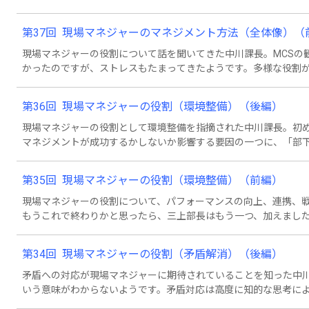
うと思ったようです。しかし、その考えは違っているようです。
は言います。それはどういうことかというと・・・。
第37回 現場マネジャーのマネジメント方法（全体像）（
現場マネジャーの役割について話を聞いてきた中川課長。MCSの
かったのですが、ストレスもたまってきたようです。多様な役割
からです。その疑問を三上部長にぶつけると、答えは意外にも、そ
上部長は現場マネジャーのマネジメント方法は3つに分類されると
第36回 現場マネジャーの役割（環境整備）（後編）
現場マネジャーの役割として環境整備を指摘された中川課長。初
マネジメントが成功するかしないか影響する要因の一つに、「部
と」があると言われて、納得します。それ以外の環境整備として
るプロジェクトについてサポートを要請されたマネジャーを例に
第35回 現場マネジャーの役割（環境整備）（前編）
と・・・。
現場マネジャーの役割について、パフォーマンスの向上、連携、
もうこれで終わりかと思ったら、三上部長はもう一つ、加えまし
示や命令を部下が聞いてくれる下地を作る訳です。これまでは組
まえ」というのが当たり前でしたが、これからはWin=winの関
第34回 現場マネジャーの役割（矛盾解消）（後編）
ういうことかと言うと・・・。
矛盾への対応が現場マネジャーに期待されていることを知った中
いう意味がわからないようです。矛盾対応は高度に知的な思考に
です。三上部長は、シビアな問題こそ現場の働き手に知恵を出し