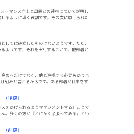
フォーマンス向上と周囲との連携について説明し
出せるように導く役割です。その次に挙げられた
前だろう程度の反応でしたが、現場の仕事を変え
いうと・・・。
論としては確立したものはないようです。ただ、
いるようです。それを実行することで、他部署と
を高めるだけでなく、他と連携する必要もありま
る仕組みと言えるからです。ある部署が仕事をす
ん。補給や保守をしてくれる部署とも連携してい
、各々の関係者と上手く連携できるかが、組織と
）（後編）
ンスをあげられるようマネジメントする』ことで
せん。多くの方が『とにかく頑張ってみる』とい
名著『マネジメント』の中で2つの方法を提示して
）（前編）