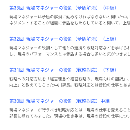
メントが大切になる言います。それをどうやって行うかというと
第33回 現場マネジャーの役割（矛盾解消）（中編）
現場マネジャーは矛盾の解消に勤めなければならないと聞いた中
ネジメントすることが組織に矛盾をもたらしていると聞いて、上
感じてしまいました。が、三上部長によると、そうではないそう
くことで、組織は強くなります。その重要な役割を果たすにあたっ
第32回 現場マネジャーの役割（矛盾解消）（上編）
とめてくれました。それは何かと言うと・・・。
現場マネジャーの役割として他との連携や戦略対応などを挙げら
し、現場のパフォーマンスとは矛盾する場合も多いと気がつきま
も、現場マネジャーの役割だといいます。どうすれば良いか、「
ですが、三上部長は案があるようです。それは何かと言うと・・
第31回 現場マネジャーの役割（戦略対応）（下編）
戦略への対応方法を「経営理念や経営戦略の、現場向けの翻訳」
向上」と教えてもらった中川課長。戦略対応とは普段の仕事とあ
略への対応とは「現場の仕事を、以前の仕事から戦略に対応した
横線ホーム移設ブロジェクトにも例えられる難事業です。それに
第30回 現場マネジャーの役割（戦略対応）中編
現場マネジャーが行うべき戦略対応とは「現場の仕事を変えるこ
部長に尋ねてみました。現場の働き手は、現場の普段の仕事につ
何を意味するのか、理解できていないことがほとんどです。これ
と合意しながら理解させ、実行に導くことが現場マネジャーの役