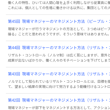
働く人の特性、ひいては人間心理を上手く利用しながら従業員に
これには、個人としての性格に働きかける以外に、集団としての
場の雰囲気や文化を醸成して、人々を促すのです。では、それを
第45回 現場マネジャーのマネジメント方法（ピープル
現場マネジャーが行うマネジメントの方法として、３つめはピー
操る」ことだと思われそうですが、そういう意味ではありません
ように、喜んで会社との軸を合わせるようにしていくマネジメン
ソナル・コントロールとカルチャー・コントロールがあります。
第44回 現場マネジャーのマネジメント方法（リザルト
いうと・・・。
リザルト・コントロール（ノルマ制）は広く耳にしますが、意外
成果が出ないばかりか、働く人々のモチベーションを下げてしま
使えるかというと・・・。
第43回 現場マネジャーのマネジメント方法（リザルト
ノルマとして知られているリザルト・コントロールとは、目標を
て、望ましい結果の実現に向けて努力するよう動機付けるコント
とも少なくありません。それは多くの場合、目標を工夫すること
いうと・・・。
第42回 現場マネジャーのマネジメント方法（リザルト
現場マネジャーが部下をマネジメントする方法として、アクショ