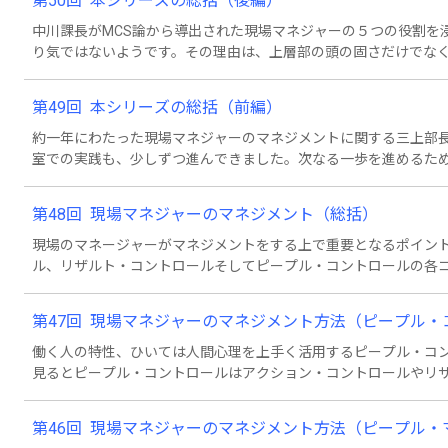
第50回 本シリーズの総括（後編）
中川課長がMCS論から導出された現場マネジャーの５つの役割を
り気ではないようです。その理由は、上層部の頭の固さだけでな
もしれません。実はMCSは方法論も提示しています。現場マネジ
と・・・。それを復習して、本シリーズは大団円を迎えます。
第49回 本シリーズの総括（前編）
約一年にわたった現場マネジャーのマネジメントに関する三上部
室での実践も、少しずつ進んできました。次なる一歩を進めるため
ジャーの役割を浸透させていきたいようです。現場マネジャーの
第48回 現場マネジャーのマネジメント（総括）
現場のマネージャーがマネジメントをする上で重要となるポイン
ル、リザルト・コントロールそしてピープル・コントロールの各
わせ、各コントロールの欠点を補い矛盾する目標に立ち向かわせ
第47回 現場マネジャーのマネジメント方法（ピープル
働く人の特性、ひいては人間心理を上手く活用するピープル・コ
見るとピープル・コントロールはアクション・コントロールやリ
これらのコントロールの欠点をフォローしているという長所があ
他のコントロールが持っているような特性がないという短所もあ
第46回 現場マネジャーのマネジメント方法（ピープル