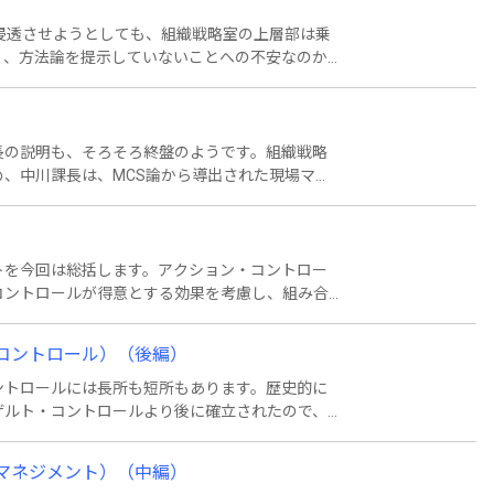
浸透させようとしても、組織戦略室の上層部は乗
く、方法論を提示していないことへの不安なのか
ャーが行える３つのマネジメントとは何かと言う
長の説明も、そろそろ終盤のようです。組織戦略
、中川課長は、MCS論から導出された現場マネ
５つの役割を復習してみると・・・。
トを今回は総括します。アクション・コントロー
コントロールが得意とする効果を考慮し、組み合
る創意工夫が大事です。
・コントロール）（後編）
ントロールには長所も短所もあります。歴史的に
ザルト・コントロールより後に確立されたので、
るのです。一方でピープル・コントロールには、
ります。どういうことかというと・・・。
・マネジメント）（中編）