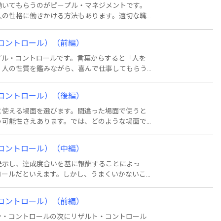
働いてもらうのがピープル・マネジメントです。
人の性格に働きかける方法もあります。適切な職
どうやって行えば良いかというと・・・。
・コントロール）（前編）
プル・コントロールです。言葉からすると「人を
。人の性質を鑑みながら、喜んで仕事してもらう
トのことです。ピープル・コントロールにはパー
このうちパーソナル・コントロールの具体策はと
・コントロール）（後編）
と使える場面を選びます。間違った場面で使うと
う可能性さえあります。では、どのような場面で
・コントロール）（中編）
提示し、達成度合いを基に報酬することによっ
ロールだといえます。しかし、うまくいかないこ
によって対処できるようです。どういうことかと
・コントロール）（前編）
ン・コントロールの次にリザルト・コントロール