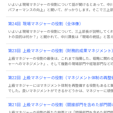
いよいよ現場マネジャーの役割について話が聞けるとあって、中
パフォーマンスの向上」と聞いて、がっかりします。そこで三上
現場マネジャーは何をすべきなのだろう？」と尋ねますが、それ
の方法があると答えました。その方法とは・・・。
第24回 現場マネジャーの役割（全体像）
いよいよ現場マネジャーの役割について、三上部長が説明してく
トの目的は何か？」と聞かれて、中川課長は「現場の統括」と答
って世界の非常識だそうです。世界の常識は「現場が最高のパフ
と」というのが、現場マネジメントの目的です。では、その考え
第23回 上級マネジャーの役割（財務的成果マネジメント
と・・・。
上級マネジャーの役割の最後は、これまで指摘した、戦略に関わ
ャーへのマネジメント』、そして複数の現場部門や経理部門など
そして『マネジメント体制の再構築』のベースとなる『財務的成
れら全てのマネジメントがうまくいっているかどうかは、パフォ
第22回 上級マネジャーの役割（マネジメント体制の再整
し不都合な現象が生じている時、これら4つの役割のいずれがう
れば良いかを知るのは簡単なことではありません。それを究明す
上級マネジャーにはマネジメント体制を再整備する役割もあると
でした。良いマネジメントができるかどうかは、マネジャーに頑
響されることも多いようです。例えば決裁権者に情報が届かなか
する必要のないポジションの者が意思決定を行うと、周囲が困る
第21回 上級マネジャーの役割（間接部門を含めた部門間
働くべき人々の間に壁が生じてしまう場合もあります。それを見
す。
上級マネジャーの役割の新たな側面とは「間接部門を含めた部門