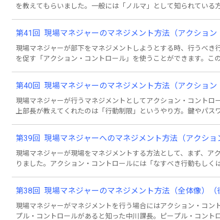
を教えてもらいました。一般には「ノルマ」として知られている
ようですが、三上部長はノルマ制は人間的なマネジメント方法に
第41回 現場マネジャーのマネジメント方法（アクショ
現場マネジャーが部下をマネジメントしようとする時、行うべき
を促す「アクション・コントロール」を使うことができます。こ
時と場合を適切に選んで行うと効果をあげることでしょう。それ
第40回 現場マネジャーのマネジメント方法（アクショ
現場マネジャーが行うマネジメントとしてアクション・コントロ
上部長が教えてくれたのは「行動制限」というやり方。鍵やパス
防止することができます。そして職場で多様されているのが「管
くの場合、この管理的制約を改善していくことによって行われて
第39回 現場マネジャーへのマネジメント方法（アクシ
現場マネジャーが現場をマネジメントする方法として、まず、ア
りました。アクション・コントロールには「なすべき行動もしく
付ける、時には強制する」という意味合いがあります。では、行
何ができるでしょうか？MCSでは「行動責任」や「行動制限」、
第38回 現場マネジャーのマネジメント方法（全体像）（
提示されていると三上部長は言います。今回は「行動責任」につ
現場マネジャーがマネジメントを行う場合にはアクション・コン
プル・コントロールがあると知った中川課長。ピープル・コント