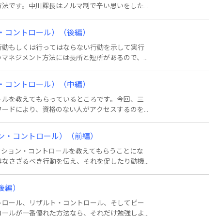
方法です。中川課長はノルマ制で辛い思いをした
なり得ると言っています。その訳は・・・。
ン・コントロール）（後編）
行動もしくは行ってはならない行動を示して実行
のマネジメント方法には長所と短所があるので、
はどういうことかというと・・・。
ン・コントロール）（中編）
ールを教えてもらっているところです。今回、三
ワードにより、資格のない人がアクセスするのを
理的制約」です。組織のマネジメント改善は、多
います。それはどういうことかというと・・・。
ョン・コントロール）（前編）
クション・コントロールを教えてもらうことにな
はなさざるべき行動を伝え、それを促したり動機
動を促したり動機付ける、時には強制するために
「事前レビュー」そして「冗長性」という方法が
後編）
いて説明してもらいました。
トロール、リザルト・コントロール、そしてピー
ロールが一番優れた方法なら、それだけ勉強しよ