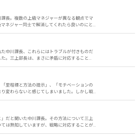
・・・。
川課長。複数の上級マネジャーが異なる観点でマ
級マネジャー同士で解消してくれたら良いのにと
です。矛盾した課題に現場が取り組み解決してい
ての方向性を、三上部長は10の方向性としてま
れた中川課長、これらにはトラブルが付きものだ
した。三上部長は、まさに矛盾に対応すること
これぞ」という決まった策がある訳ではなさそう
・。
、「里程標と方法の提示」、「モチベーションの
まり変わらないと感じてしまいました。しかし戦
新しい仕事に変えること」で、東横線渋谷駅の東
対応するためには何が必要かというと・・・。
と」だと聞いた中川課長。その方法について三上
いては熟知していますが、戦略に対応することが
を手取り足取り、押し付けではなく現場の働き手
割です。具体的には何をすることかという