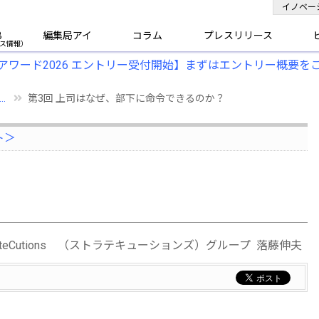
イノベー
B
編集局アイ
コラム
プレスリリース
アワード2026 エントリー受付開始】まずはエントリー概要を
.
第3回 上司はなぜ、部下に命令できるのか？
ト＞
rateCutions （ストラテキューションズ）グループ 落藤伸夫