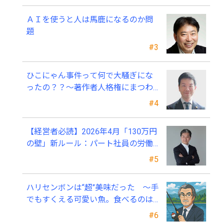
ＡＩを使うと人は馬鹿になるのか問
題
#3
ひこにゃん事件って何で大騒ぎにな
ったの？？～著作者人格権にまつわ
る話
#4
【経営者必読】2026年4月「130万円
の壁」新ルール：パート社員の労働
条件通知書、今すぐ見直すべき理由
#5
ハリセンボンは“超”美味だった ～手
でもすくえる可愛い魚。食べるのは
ちょっと可哀そう～
#6