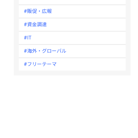
#販促・広報
#資金調達
#IT
#海外・グローバル
#フリーテーマ