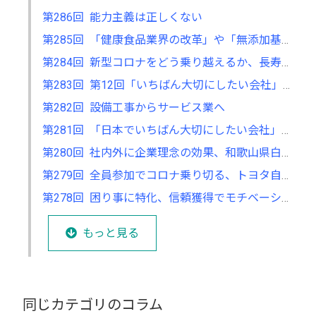
第286回 能力主義は正しくない
第285回 「健康食品業界の改革」や「無添加基礎化粧品の開発」も 「不」の解消に取り組む
第284回 新型コロナをどう乗り越えるか、長寿企業に関する研究で考える
第283回 第12回「いちばん大切にしたい会社」大賞の募集が7月からスタート
第282回 設備工事からサービス業へ
第281回 「日本でいちばん大切にしたい会社」大賞で考える、自分の会社の立ち位置
第280回 社内外に企業理念の効果、和歌山県白浜町アドベンチャーワールドの経営
第279回 全員参加でコロナ乗り切る、トヨタ自動車の現場力の強さ
第278回 困り事に特化、信頼獲得でモチベーションもアップ
もっと見る
同じカテゴリのコラム