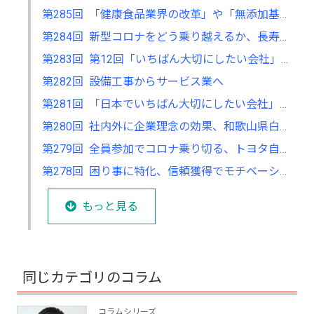
第285回 「健康食品業界の改革」や「無添加基礎化粧品の開発」も 「不」の解消に取り組む
第284回 新型コロナをどう乗り越えるか、長寿企業に関する研究で考える
第283回 第12回「いちばん大切にしたい会社」大賞の募集が7月からスタート
第282回 設備工事からサービス業へ
第281回 「日本でいちばん大切にしたい会社」大賞で考える、自分の会社の立ち位置
第280回 社内外に企業理念の効果、和歌山県白浜町アドベンチャーワールドの経営
第279回 全員参加でコロナ乗り切る、トヨタ自動車の現場力の強さ
第278回 困り事に特化、信頼獲得でモチベーションもアップ
もっと見る
同じカテゴリのコラム
コラムシリーズ