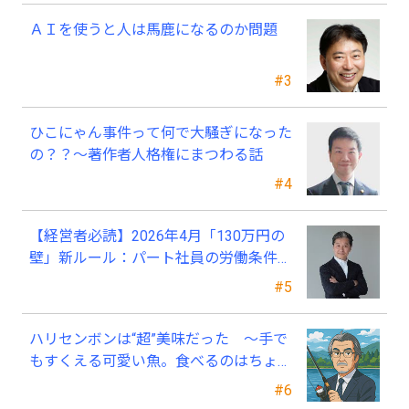
ＡＩを使うと人は馬鹿になるのか問題
#3
ひこにゃん事件って何で大騒ぎになった
の？？～著作者人格権にまつわる話
#4
【経営者必読】2026年4月「130万円の
壁」新ルール：パート社員の労働条件通
知書、今すぐ見直すべき理由
#5
ハリセンボンは“超”美味だった ～手で
もすくえる可愛い魚。食べるのはちょっ
と可哀そう～
#6