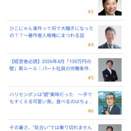
#3
ひこにゃん事件って何で大騒ぎになった
の？？～著作者人格権にまつわる話
#4
【経営者必読】2026年4月「130万円の
壁」新ルール：パート社員の労働条件通
知書、今すぐ見直すべき理由
#5
ハリセンボンは“超”美味だった ～手で
もすくえる可愛い魚。食べるのはちょっ
と可哀そう～
#6
その暑さ、“気合い”では乗り切れません