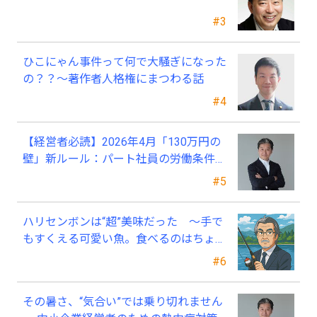
#3
ひこにゃん事件って何で大騒ぎになった
の？？～著作者人格権にまつわる話
#4
【経営者必読】2026年4月「130万円の
壁」新ルール：パート社員の労働条件通
知書、今すぐ見直すべき理由
#5
ハリセンボンは“超”美味だった ～手で
もすくえる可愛い魚。食べるのはちょっ
と可哀そう～
#6
その暑さ、“気合い”では乗り切れません