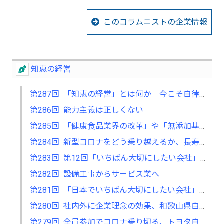
このコラムニストの企業情報
知恵の経営
第287回 「知恵の経営」とは何か 今こそ自律型人材の育成を
第286回 能力主義は正しくない
第285回 「健康食品業界の改革」や「無添加基礎化粧品の開発」も 「不」の解消に取り組む
第284回 新型コロナをどう乗り越えるか、長寿企業に関する研究で考える
第283回 第12回「いちばん大切にしたい会社」大賞の募集が7月からスタート
第282回 設備工事からサービス業へ
第281回 「日本でいちばん大切にしたい会社」大賞で考える、自分の会社の立ち位置
第280回 社内外に企業理念の効果、和歌山県白浜町アドベンチャーワールドの経営
第279回 全員参加でコロナ乗り切る、トヨタ自動車の現場力の強さ