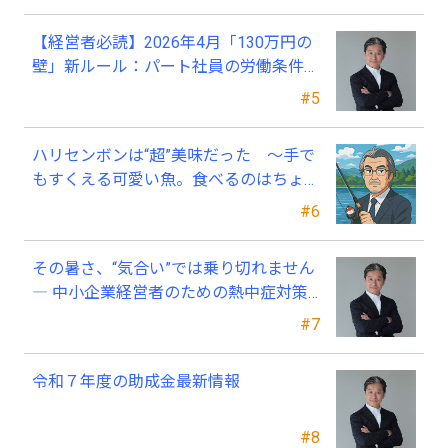
【経営者必読】2026年4月「130万円の
壁」新ルール：パート社員の労働条件通
知書、今すぐ見直すべき理由
#5
ハリセンボンは“超”美味だった ～手で
もすくえる可愛い魚。食べるのはちょっ
と可哀そう～
#6
その暑さ、“気合い”では乗り切れません
― 中小企業経営者のための熱中症対策
―
#7
令和７年度の助成金最新情報
#8