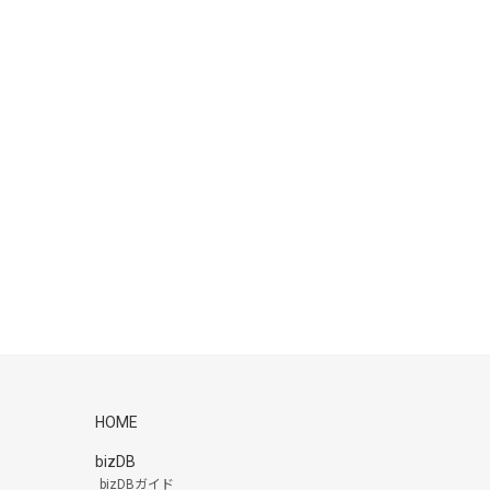
HOME
bizDB
bizDBガイド