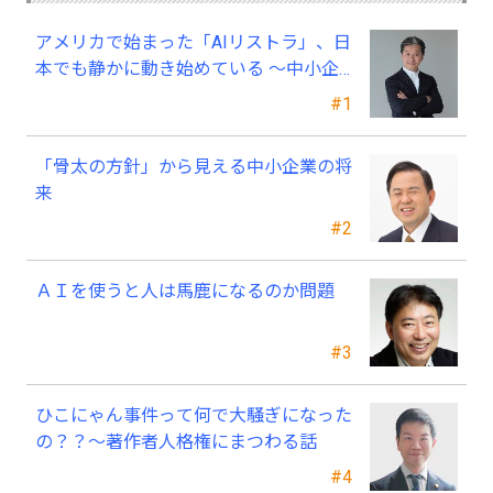
アメリカで始まった「AIリストラ」、日
本でも静かに動き始めている ～中小企
業経営者が今、見直すべき採用・業務・
#1
人材育成
「骨太の方針」から見える中小企業の将
来
#2
ＡＩを使うと人は馬鹿になるのか問題
#3
ひこにゃん事件って何で大騒ぎになった
の？？～著作者人格権にまつわる話
#4