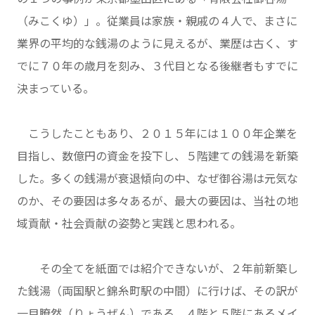
（みこくゆ）」。従業員は家族・親戚の４人で、まさに
業界の平均的な銭湯のように見えるが、業歴は古く、す
でに７０年の歳月を刻み、３代目となる後継者もすでに
決まっている。
こうしたこともあり、２０１５年には１００年企業を
目指し、数億円の資金を投下し、５階建ての銭湯を新築
した。多くの銭湯が衰退傾向の中、なぜ御谷湯は元気な
のか、その要因は多々あるが、最大の要因は、当社の地
域貢献・社会貢献の姿勢と実践と思われる。
その全てを紙面では紹介できないが、２年前新築し
た銭湯（両国駅と錦糸町駅の中間）に行けば、その訳が
一目瞭然（りょうぜん）である。４階と５階にあるメイ