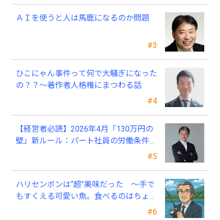
ＡＩを使うと人は馬鹿になるのか問題
#3
ひこにゃん事件って何で大騒ぎになった
の？？～著作者人格権にまつわる話
#4
【経営者必読】2026年4月「130万円の
壁」新ルール：パート社員の労働条件通
知書、今すぐ見直すべき理由
#5
ハリセンボンは“超”美味だった ～手で
もすくえる可愛い魚。食べるのはちょっ
と可哀そう～
#6