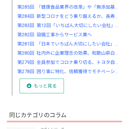
第285回 「健康食品業界の改革」や「無添加基礎化粧品の開発」も 「不」の解消に取り組む
第284回 新型コロナをどう乗り越えるか、長寿企業に関する研究で考える
第283回 第12回「いちばん大切にしたい会社」大賞の募集が7月からスタート
第282回 設備工事からサービス業へ
第281回 「日本でいちばん大切にしたい会社」大賞で考える、自分の会社の立ち位置
第280回 社内外に企業理念の効果、和歌山県白浜町アドベンチャーワールドの経営
第279回 全員参加でコロナ乗り切る、トヨタ自動車の現場力の強さ
第278回 困り事に特化、信頼獲得でモチベーションもアップ
もっと見る
同じカテゴリのコラム