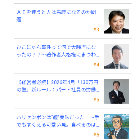
ＡＩを使うと人は馬鹿になるのか問
題
#3
ひこにゃん事件って何で大騒ぎにな
ったの？？～著作者人格権にまつわ
る話
#4
【経営者必読】2026年4月「130万円
の壁」新ルール：パート社員の労働
条件通知書、今すぐ見直すべき理由
#5
ハリセンボンは“超”美味だった ～手
でもすくえる可愛い魚。食べるのは
ちょっと可哀そう～
#6