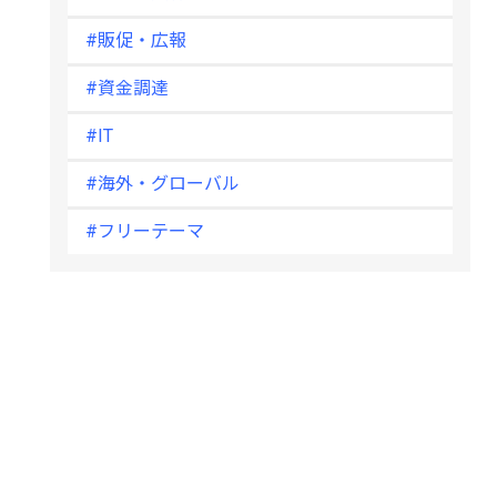
#販促・広報
#資金調達
#IT
#海外・グローバル
#フリーテーマ