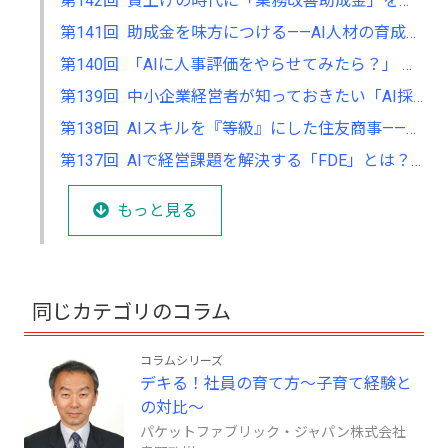
第142回 賃上げの時代に「業務改善助成金」をどう使うか──9月の申請に向けて、今から始める設備投資と生産性向上
第141回 助成金を味方につける——AI人材の育成とAIシステム導入を、同時に進める方法
第140回 「AIに人事評価をやらせてみたら？」 小規模企業のための実践的な提案
第139回 中小企業経営者が知っておきたい「AI採用の活用法とリスク」
第138回 AIスキルを『等級』にした住友商事——その先に中小企業が考えるべきこと
第137回 AIで経営課題を解決する「FDE」とは？ 中小企業の社長が知っておきたい、新しい伴走者のかたち
もっと見る
同じカテゴリのコラム
コラムシリーズ
デキる！社員の育て方～子育て経験と
の対比～
パケットファブリック・ジャパン株式会社