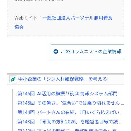
Webサイト：
一般社団法人パーソナル雇用普及
協会
このコラムニストの企業情報
中小企業の「シン人材確保戦略」を考える
第146回 AI活用の旗振り役は 情報システム部門か、それとも人事部門か
第145回 その暑さ、“気合い”では乗り切れません ― 中小企業経営者のための熱中症対策 ―
第144回 パートさんの有給、1日いくら払えばいい？ “なんとなく”で決めていると、あとで痛い目にあいます
第143回 「骨太の方針2026」を経営者目線で読み解く ― 賃金・働き方・人の流れ、3つの備え