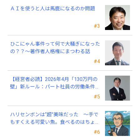
ＡＩを使うと人は馬鹿になるのか問題
#3
ひこにゃん事件って何で大騒ぎになった
の？？～著作者人格権にまつわる話
#4
【経営者必読】2026年4月「130万円の
壁」新ルール：パート社員の労働条件通
知書、今すぐ見直すべき理由
#5
ハリセンボンは“超”美味だった ～手で
もすくえる可愛い魚。食べるのはちょっ
と可哀そう～
#6