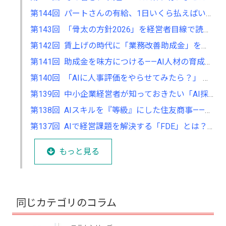
第144回 パートさんの有給、1日いくら払えばいい？ “なんとなく”で決めていると、あとで痛い目にあいます
第143回 「骨太の方針2026」を経営者目線で読み解く ― 賃金・働き方・人の流れ、3つの備え
第142回 賃上げの時代に「業務改善助成金」をどう使うか──9月の申請に向けて、今から始める設備投資と生産性向上
第141回 助成金を味方につける——AI人材の育成とAIシステム導入を、同時に進める方法
第140回 「AIに人事評価をやらせてみたら？」 小規模企業のための実践的な提案
第139回 中小企業経営者が知っておきたい「AI採用の活用法とリスク」
第138回 AIスキルを『等級』にした住友商事——その先に中小企業が考えるべきこと
第137回 AIで経営課題を解決する「FDE」とは？ 中小企業の社長が知っておきたい、新しい伴走者のかたち
もっと見る
同じカテゴリのコラム