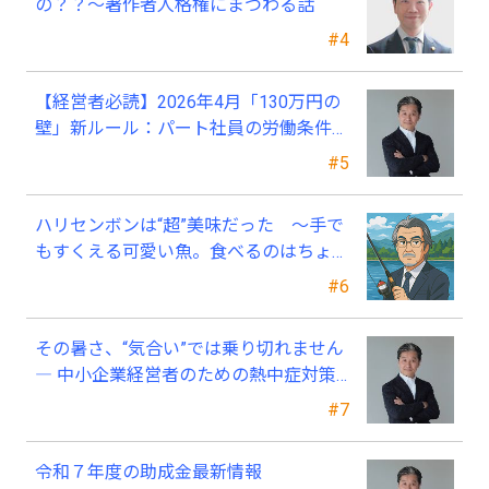
の？？～著作者人格権にまつわる話
#4
【経営者必読】2026年4月「130万円の
壁」新ルール：パート社員の労働条件通
知書、今すぐ見直すべき理由
#5
ハリセンボンは“超”美味だった ～手で
もすくえる可愛い魚。食べるのはちょっ
と可哀そう～
#6
その暑さ、“気合い”では乗り切れません
― 中小企業経営者のための熱中症対策
―
#7
令和７年度の助成金最新情報