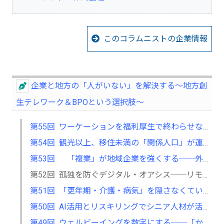
このコラムニストの企業情報
企業と地方の「人がいない」を解決する～地方創
生テレワーク＆BPOという選択肢～
第55回 ワーケーションを福利厚生で終わらせない──合宿型ワークが生むイノベーション
第54回 観光以上、移住未満の「関係人口」が運ぶ、経営のヒント
第53回 「複業」が地域企業を強くする──外部人材をチームに招き入れる極意
第52回 孤独を防ぐデジタル・オアシス──リモート環境での「帰属意識」の作り方
第51回 「更年期・介護・病気」を隠さなくていい組織──ライフイベントを味方につける
第50回 AI活用とリスキリングでシニア人材が活躍できる組織へ──働き続けられる環境をつくる
第49回 ウェルビーイングを数字にする──「かも」が生産性を高めるエビデンス