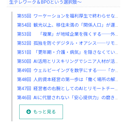
生テレワーク＆BPOという選択肢～
第55回 ワーケーションを福利厚生で終わらせない──合宿型ワークが生むイノベーション
第54回 観光以上、移住未満の「関係人口」が運ぶ、経営のヒント
第53回 「複業」が地域企業を強くする──外部人材をチームに招き入れる極意
第52回 孤独を防ぐデジタル・オアシス──リモート環境での「帰属意識」の作り方
第51回 「更年期・介護・病気」を隠さなくていい組織──ライフイベントを味方につける
第50回 AI活用とリスキリングでシニア人材が活躍できる組織へ──働き続けられる環境をつくる
第49回 ウェルビーイングを数字にする──「かも」が生産性を高めるエビデンス
第48回 人的資本経営の第一歩は「働く場所の解放」から始まる ──テレワークを福利厚生で終わらせない
第47回 経営者の右腕としてのAIとリモートチーム──「任せられる体制」は設計から始まる
第46回 AIに代替されない「安心提供力」の磨き方──オンライン時代の人間力
もっと見る