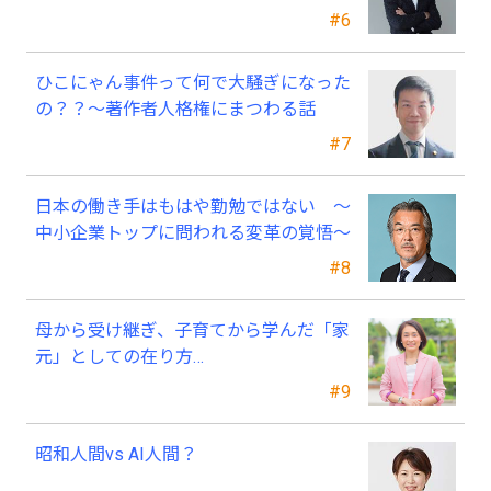
知書、今すぐ見直すべき理由
#6
ひこにゃん事件って何で大騒ぎになった
の？？～著作者人格権にまつわる話
#7
日本の働き手はもはや勤勉ではない ～
中小企業トップに問われる変革の覚悟～
#8
母から受け継ぎ、子育てから学んだ「家
元」としての在り方…
#9
昭和人間vs AI人間？