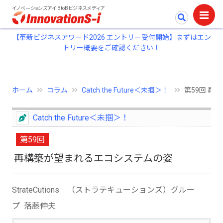
イノベーションズアイ BtoBビジネスメディア
【革新ビジネスアワード2026 エントリー受付開始】まずはエン
トリー概要をご確認ください！
ホーム
コラム
Catch the Future＜未掴＞！
第59回 再
Catch the Future＜未掴＞！
第59回
再構築が望まれるエコシステムの姿
StrateCutions （ストラテキューションズ）グルー
プ 落藤伸夫