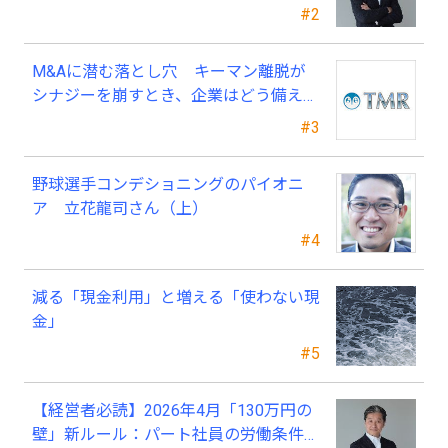
業経営者が今、見直すべき採用・業務・
#2
人材育成
M&Aに潜む落とし穴 キーマン離脱が
シナジーを崩すとき、企業はどう備える
べきか？
#3
野球選手コンデショニングのパイオニ
ア 立花龍司さん（上）
#4
減る「現金利用」と増える「使わない現
金」
#5
【経営者必読】2026年4月「130万円の
壁」新ルール：パート社員の労働条件通