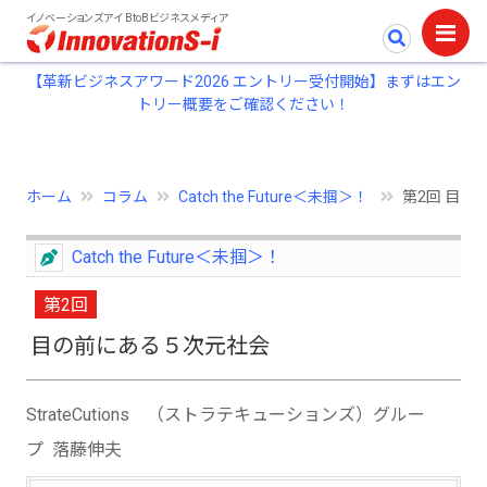
イノベーションズアイ BtoBビジネスメディア
【革新ビジネスアワード2026 エントリー受付開始】まずはエン
トリー概要をご確認ください！
ホーム
コラム
Catch the Future＜未掴＞！
第2回 目の
Catch the Future＜未掴＞！
第2回
目の前にある５次元社会
StrateCutions （ストラテキューションズ）グルー
プ 落藤伸夫