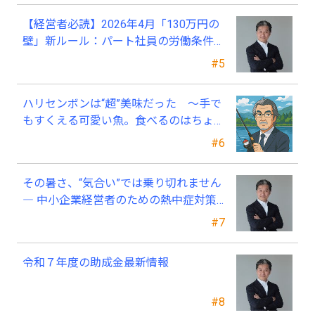
【経営者必読】2026年4月「130万円の
壁」新ルール：パート社員の労働条件通
知書、今すぐ見直すべき理由
#5
ハリセンボンは“超”美味だった ～手で
もすくえる可愛い魚。食べるのはちょっ
と可哀そう～
#6
その暑さ、“気合い”では乗り切れません
― 中小企業経営者のための熱中症対策
―
#7
令和７年度の助成金最新情報
#8