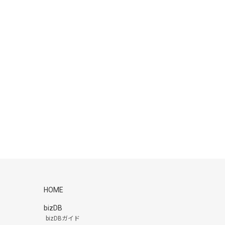
HOME
bizDB
bizDBガイド