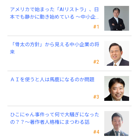
アメリカで始まった「AIリストラ」、日
本でも静かに動き始めている ～中小企
業経営者が今、見直すべき採用・業務・
#1
人材育成
「骨太の方針」から見える中小企業の将
来
#2
ＡＩを使うと人は馬鹿になるのか問題
#3
ひこにゃん事件って何で大騒ぎになった
の？？～著作者人格権にまつわる話
#4