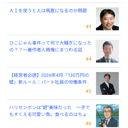
ＡＩを使うと人は馬鹿になるのか問題
#3
ひこにゃん事件って何で大騒ぎになった
の？？～著作者人格権にまつわる話
#4
【経営者必読】2026年4月「130万円の
壁」新ルール：パート社員の労働条件通
知書、今すぐ見直すべき理由
#5
ハリセンボンは“超”美味だった ～手で
もすくえる可愛い魚。食べるのはちょっ
と可哀そう～
#6