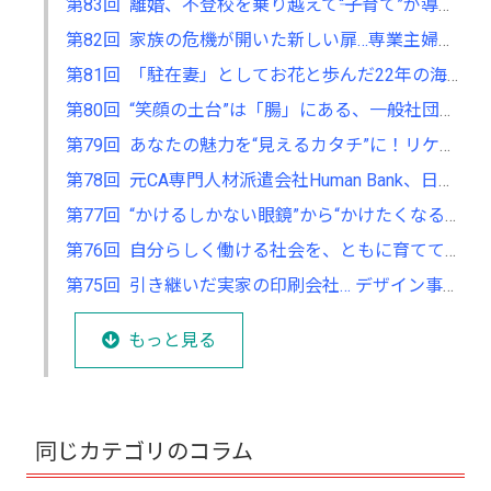
第83回 離婚、不登校を乗り越えて――“子育て”が導いたオンリーワンの女性起業家支援
第82回 家族の危機が開いた新しい扉…専業主婦からパステルヒーリングセラピストへ
第81回 「駐在妻」としてお花と歩んだ22年の海外生活、フラワーサロン主宰へ
第80回 “笑顔の土台”は「腸」にある、一般社団法人腸活環境育成協会を設立
第79回 あなたの魅力を“見えるカタチ”に！リケジョが挑むLPデザイン
第78回 元CA専門人材派遣会社Human Bank、日本のおもてなしを世界に届ける
第77回 “かけるしかない眼鏡”から“かけたくなる眼鏡”へ、女性の人生を後押ししたい！
第76回 自分らしく働ける社会を、ともに育てていく ～社労士と森林浴、二つの視点で“人”に寄り添う～
第75回 引き継いだ実家の印刷会社… デザイン事業を立ち上げ、会社の新しい柱に！
もっと見る
同じカテゴリのコラム