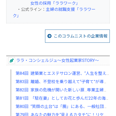
女性の採用「ララワーク」
・公式ライン：
主婦の就職支援「ララワー
ク」
このコラムニストの企業情報
ララ・コンシェルジュ～女性起業家STORY～
第84回 建築業とエステサロン運営、“人生を整えるメンテナンス”という想い
第83回 離婚、不登校を乗り越えて――“子育て”が導いたオンリーワンの女性起業家支援
第82回 家族の危機が開いた新しい扉…専業主婦からパステルヒーリングセラピストへ
第81回 「駐在妻」としてお花と歩んだ22年の海外生活、フラワーサロン主宰へ
第80回 “笑顔の土台”は「腸」にある、一般社団法人腸活環境育成協会を設立
第79回 あなたの魅力を“見えるカタチ”に！リケジョが挑むLPデザイン