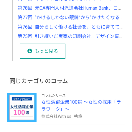
第78回 元CA専門人材派遣会社Human Bank、日本のおもてなしを世界に届ける
第77回 “かけるしかない眼鏡”から“かけたくなる眼鏡”へ、女性の人生を後押ししたい！
第76回 自分らしく働ける社会を、ともに育てていく ～社労士と森林浴、二つの視点で“人”に寄り添う～
第75回 引き継いだ実家の印刷会社… デザイン事業を立ち上げ、会社の新しい柱に！
もっと見る
同じカテゴリのコラム
コラムシリーズ
女性活躍企業100選 ～女性の採用「ラ
ラワーク」～
株式会社With us 執筆