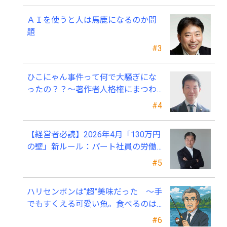
ＡＩを使うと人は馬鹿になるのか問
題
#3
ひこにゃん事件って何で大騒ぎにな
ったの？？～著作者人格権にまつわ
る話
#4
【経営者必読】2026年4月「130万円
の壁」新ルール：パート社員の労働
条件通知書、今すぐ見直すべき理由
#5
ハリセンボンは“超”美味だった ～手
でもすくえる可愛い魚。食べるのは
ちょっと可哀そう～
#6