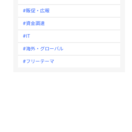
#販促・広報
#資金調達
#IT
#海外・グローバル
#フリーテーマ