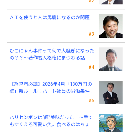
#2
ＡＩを使うと人は馬鹿になるのか問題
#3
ひこにゃん事件って何で大騒ぎになった
の？？～著作者人格権にまつわる話
#4
【経営者必読】2026年4月「130万円の
壁」新ルール：パート社員の労働条件通
知書、今すぐ見直すべき理由
#5
ハリセンボンは“超”美味だった ～手で
もすくえる可愛い魚。食べるのはちょっ
と可哀そう～