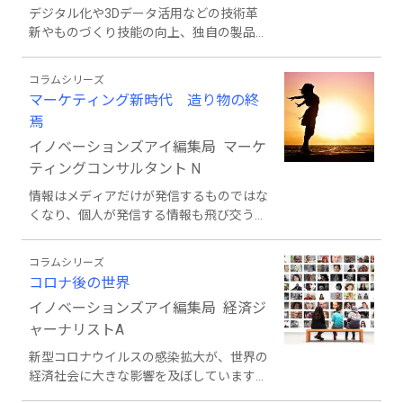
綴っていきたい。
デジタル化や3Dデータ活用などの技術革
新やものづくり技能の向上、独自の製品や
サービスの開発。加えて産学官連携や地域
連携に至るまで、ものづくり企業が挑むチ
コラムシリーズ
ャレンジの今を伝える。市場や最新テクノ
マーケティング新時代 造り物の終
ロジーの研究開発動向、企業のチャレンジ
焉
を支える支援制度についてもリポートす
る。
イノベーションズアイ編集局 マーケ
ティングコンサルタント N
情報はメディアだけが発信するものではな
くなり、個人が発信する情報も飛び交う時
代となりました。また情報が社会に与える
影響も大きくなり、身近な情報や自身が発
コラムシリーズ
信した情報が大きな影響を与えることもあ
コロナ後の世界
ります。そんな環境に人は適応し、既に時
イノベーションズアイ編集局 経済ジ
代が変化していることを時折り感じさせら
れます。このコラムでは、マーケティング
ャーナリストA
の観点で感じた時代の変化などを中心に執
新型コロナウイルスの感染拡大が、世界の
筆していきたいと思います。
経済社会に大きな影響を及ぼしています。
生活スタイルや働き方は大きく変化し、先