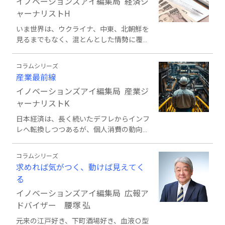
イノベーションズアイ編集局 経済ジ
美味しい雑魚もいれば、引き味が強く釣っ
て楽しい雑魚もたくさんいる。日頃、「ダ
ャーナリストH
メ社員」と言われた人が突拍子のない分野
いま世界は、ウクライナ、中東、北朝鮮を
で強みを見せたり活躍したりする、まさに
見るまでもなく、混とんとした情勢に覆わ
「雑魚魂」だと思う。そう、雑魚をバカに
れている。世界の警察官と呼ばれた米国は
してはいけない。ということで全国の漁港
自国優先、強者による脅しともとれる「力
や港湾を訪ねて、釣り糸を垂らし雑魚と戯
コラムシリーズ
による平和」を前面に押し出す。国内を見
れながら世の中を眺める新連載「つるちゃ
産業最前線
ても政治は混迷し、経済も停滞から抜け出
んの雑魚釣り紀行」を始めたい。いざ出
イノベーションズアイ編集局 産業ジ
せない。金融、自動車、スポーツなど幅広
発！
い分野について、国内外を駆けずり回った
ャーナリストK
筆者が独自の視点で世相を品定めする。
日本経済は、長く続いたデフレからインフ
レへ転換しつつあるが、個人消費の動向や
人手不足の影響などを見れば、不透明感も
強まっており、企業・金融機関はさまざま
コラムシリーズ
な喫緊の課題に直面している。国内では金
求めれば気がつく、動けば見えてく
融政策や社会保障といった環境整備も欠か
る
せないものの、トランプ米政権の関税政策
をはじめとした通商問題が景気下振れリス
イノベーションズアイ編集局 広報ア
クに急浮上している。大手・中小企業の成
ドバイザー 腰塚 弘
長戦略や経営方針の行方などを解説し、マ
元来の江戸好き、下町酒場好き、血液Ｏ型
クロ・ミクロの視点から、激動の日本経済