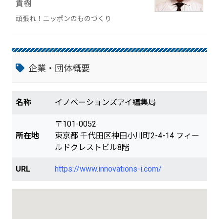
力が求められます。顧客や社会から支持さ
貢樹
れるために役立つ情報を幅広く執筆してい
頑張れ！ニッポンのものづくり
きます。
企業・団体概要
名称
イノベーションズアイ編集局
〒101-0052
所在地
東京都 千代田区神田小川町2-4-14 フィー
ルドクレストビル8階
URL
https://www.innovations-i.com/