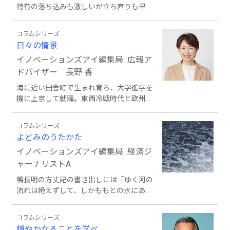
特有の落ち込みも激しいが立ち直りも早く
が好循環へ向かうのかどうか、随時ニュー
「なんとかなるさ」で長きにわたった広報
スを交えて発信していく。
の仕事を乗り切ってきた。そんな元広報マ
コラムシリーズ
ンが、見たこと感じたことを自然体で綴り
日々の情景
ます。
イノベーションズアイ編集局 広報ア
ドバイザー 長野 香
海に近い田舎町で生まれ育ち、大学進学を
機に上京して就職。東西冷戦時代と欧州統
合直後のドイツ留学では、まさに歴史の一
幕を現場体験。一夜明けると状況が一転し
コラムシリーズ
ていることのある広報業務に必要な基礎体
よどみのうたかた
力は、この時に培われたのかもしれませ
イノベーションズアイ編集局 経済ジ
ん。 今の自分を導いてくださったすべて
の方々に感謝し、日々、目にすること、耳
ャーナリストA
にすることから感じたこと、想ったことを
鴨長明の方丈記の書き出しには「ゆく河の
綴っていきます。
流れは絶えずして、しかももとの水にあら
ず。よどみに浮ぶうたかたは、かつ消えか
つ結びて、久しくとゞまりたるためしな
コラムシリーズ
し 世中にある人と栖と、又かくのごと
穏やかなることを学べ