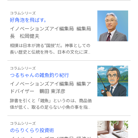
コラムシリーズ
好角泡を飛ばす。
イノベーションズアイ編集局 編集局
長 松岡健夫
相撲は日本が誇る“国技”だ。神事としての
長い歴史と伝統を持ち、日本の文化に深く
根付く。国民の関心も高い。それゆえに相
撲用語は仕事や日常生活で無意識に使われ
コラムシリーズ
ており、相撲を知らなくても聞いたことが
つるちゃんの雑魚釣り紀行
ある言葉は多い。相撲好きの好角家がビー
イノベーションズアイ編集局 編集ア
ルを飲みながら大相撲観戦して思ったこと
を取りとめもなく書いていく。張り切りす
ドバイザー 鶴田 東洋彦
ぎて「勇み足」にならないよう気を付けな
辞書を引くと「雑魚」というのは、商品価
がら、途中から勢いがなくなる「腰砕け」
値が低く、取るの足らない小魚の事を指す
も、自分一人だけ気負って空回りする「独
らしい。転じて「大したことがない人物」
り相撲」も避けたい。
とか「つまらない者」の例え、とある。だ
コラムシリーズ
が、釣り好きの立場から言わせてもらえば
のらりくらり投資術
「ちょっと待て」と言いたい。本命よりも