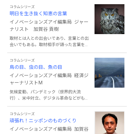
行きを見通すことも非常に難しくなってい
コラムシリーズ
ます。ただ、コロナ禍以前から起きていた
明日を生き抜く知恵の言葉
変化、例えば人口減少やグローバル化、デ
イノベーションズアイ編集局 ジャー
ジタル化といった動きや脱炭素をはじめと
する環境対策などがより進んでいく、とい
ナリスト 加賀谷 貢樹
うことは間違いなさそうです。しかし、そ
取材とは人との出会いであり、言葉との出
うした変化の中で何をするのかをみつけだ
会いでもある。取材相手が語った言葉を文
すのは容易ではありません。だからといっ
章にしようと格闘する中で書物にも触れ、
て、そのままにしておくわけにもいかな
改めて気付かされることが多い。その気付
い。本稿は、そんなコロナ後の経済社会を
コラムシリーズ
きを今日的な文脈に置き換え、明日を生き
乗り切るための試行錯誤をテーマとし、随
鳥の目、虫の目、魚の目
抜くためのどんな教訓が読み取れるのかを
所で繰り広げられる取り組みや現象につい
イノベーションズアイ編集局 経済ジ
考えてみたい。
て、思い付きや独断と偏見で言及するもの
ャーナリストM
です。
気候変動、パンデミック（世界的大流
行）、米中対立、デジタル革命などがもた
らす新常態への備えが欠かせない時代にな
りました。高いところから全体を俯瞰する
コラムシリーズ
「鳥の目」、目線を低くして近づいてみる
頑張れ！ニッポンのものづくり
「虫の目」、流れを見る「魚の目」、つま
イノベーションズアイ編集局 加賀谷
り視野の広さ、現場主義、時流を見極める