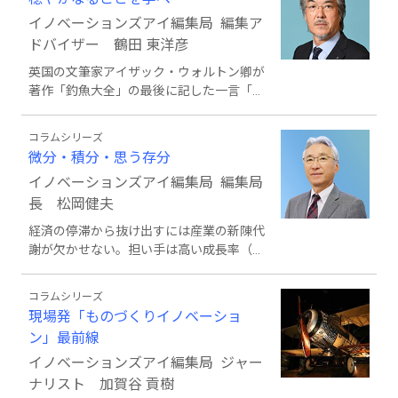
し…」とあります。下賀茂神社の息子であ
イノベーションズアイ編集局 編集ア
る鴨長明は、神社下流側の下賀茂デルタを
形成する鴨川のほとりで川の流れを眺め、
ドバイザー 鶴田 東洋彦
我々の人間社会を流れに例えています。こ
英国の文筆家アイザック・ウォルトン卿が
こでいう「よどみ」は流れが緩やかになっ
著作「釣魚大全」の最後に記した一言「S
た場所、「うたかた」は泡ですが、我々の
TUDY TO BE QUIET」の直訳である。開
社会の成功者も生まれては消える「よどみ
高健がロンドンでこの言葉が書かれた銅プ
のうたかた（泡）」のようなもんだ、と。
コラムシリーズ
レートを探し出し紹介したことで広く知ら
この例えを拝借し、勝手な解釈も交えなが
微分・積分・思う存分
れることになった。開高から聞かされた井
ら、様々な“流れ”について、“よどみ”の中
イノベーションズアイ編集局 編集局
伏鱒二は「“静謐の学習”とでも言えるな」
から“うたかた”のような筆者が“うたか
と語ったそうだが、含蓄のある言葉であ
長 松岡健夫
た”のようなヒト・モノ・カネなどに対し
る。ピューリタン革命の最中の17世紀、妻
て随筆型のコラムを発信していきます。
経済の停滞から抜け出すには産業の新陳代
や子を病気で亡くしながらも、湖や渓流に
謝が欠かせない。担い手は高い成長率（変
釣り糸を垂れ、故事伝承を紡ぐように書き
化率）を誇る〝微分企業〟や、事業創出を
とめ、この言葉で結んだ名作の結び。穏や
積み重ねる〝積分企業〟で、率いる変革者
かとは程遠い喧噪の日常で記されたこの言
コラムシリーズ
は豊かな発想力と技術力を〝思う存分〟に
葉は、混沌とした今の社会情勢だからこ
現場発「ものづくりイノベーショ
使って築いたユニークモデルで市場開拓に
そ、噛みしめるべきではないか。忙殺され
ン」最前線
挑む。こうしたやんちゃな「出る杭」を紹
てもなお、穏やかに森羅万象を見つめる。
介していく。
イノベーションズアイ編集局 ジャー
仕事時間が全てではない。喧噪の中にあっ
ナリスト 加賀谷 貢樹
ても「穏やか」な思いを抱かせるコラムを