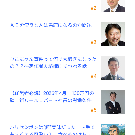
#2
ＡＩを使うと人は馬鹿になるのか問題
#3
ひこにゃん事件って何で大騒ぎになった
の？？～著作者人格権にまつわる話
#4
【経営者必読】2026年4月「130万円の
壁」新ルール：パート社員の労働条件通
知書、今すぐ見直すべき理由
#5
ハリセンボンは“超”美味だった ～手で
もすくえる可愛い魚。食べるのはちょっ