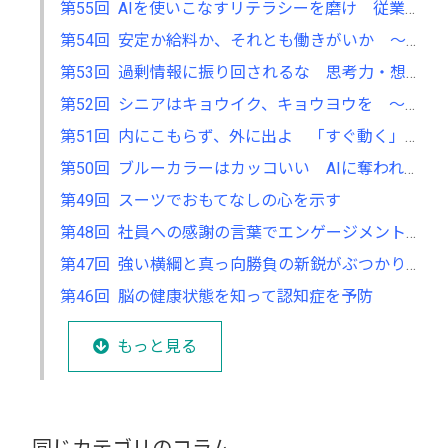
第55回 AIを使いこなすリテラシーを磨け 従業員との協働で生産性向上
第54回 安定か給料か、それとも働きがいか ～手厚い福利厚生を訴え優秀人材を確保 愛社精神高まり企業価値向上に貢献～
第53回 過剰情報に振り回されるな 思考力・想像力高め、ぶれない軸つくる
第52回 シニアはキョウイク、キョウヨウを ～労働力人口の支え手になれる～
第51回 内にこもらず、外に出よ 「すぐ動く」経営者が世界を目指せる
第50回 ブルーカラーはカッコいい AIに奪われない仕事として評価高まる
第49回 スーツでおもてなしの心を示す
第48回 社員への感謝の言葉でエンゲージメントは向上する
第47回 強い横綱と真っ向勝負の新鋭がぶつかり合う相撲は面白い ～新旧交代、新陳代謝こそが成長をもたらす～
第46回 脳の健康状態を知って認知症を予防
もっと見る
同じカテゴリのコラム