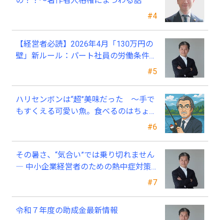
の？？～著作者人格権にまつわる話
#4
【経営者必読】2026年4月「130万円の
壁」新ルール：パート社員の労働条件通
知書、今すぐ見直すべき理由
#5
ハリセンボンは“超”美味だった ～手で
もすくえる可愛い魚。食べるのはちょっ
と可哀そう～
#6
その暑さ、“気合い”では乗り切れません
― 中小企業経営者のための熱中症対策
―
#7
令和７年度の助成金最新情報