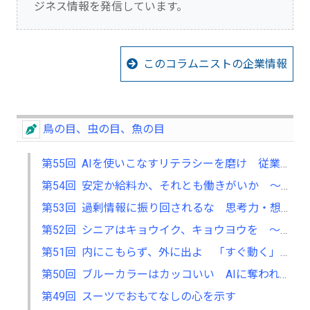
ジネス情報を発信しています。
このコラムニストの企業情報
鳥の目、虫の目、魚の目
第55回 AIを使いこなすリテラシーを磨け 従業員との協働で生産性向上
第54回 安定か給料か、それとも働きがいか ～手厚い福利厚生を訴え優秀人材を確保 愛社精神高まり企業価値向上に貢献～
第53回 過剰情報に振り回されるな 思考力・想像力高め、ぶれない軸つくる
第52回 シニアはキョウイク、キョウヨウを ～労働力人口の支え手になれる～
第51回 内にこもらず、外に出よ 「すぐ動く」経営者が世界を目指せる
第50回 ブルーカラーはカッコいい AIに奪われない仕事として評価高まる
第49回 スーツでおもてなしの心を示す