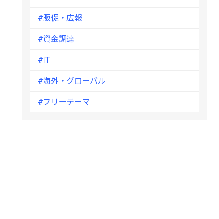
#販促・広報
#資金調達
#IT
#海外・グローバル
#フリーテーマ