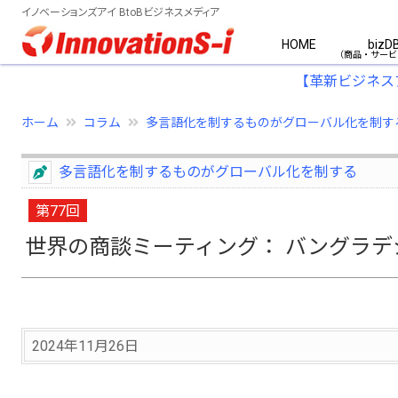
イノベーションズアイ BtoBビジネスメディア
HOME
bizD
【革新ビジネス
ホーム
コラム
多言語化を制するものがグローバル化を制す
多言語化を制するものがグローバル化を制する
第77回
世界の商談ミーティング： バングラ
2024年11月26日