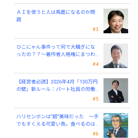
ＡＩを使うと人は馬鹿になるのか問
題
#3
ひこにゃん事件って何で大騒ぎにな
ったの？？～著作者人格権にまつわ
る話
#4
【経営者必読】2026年4月「130万円
の壁」新ルール：パート社員の労働
条件通知書、今すぐ見直すべき理由
#5
ハリセンボンは“超”美味だった ～手
でもすくえる可愛い魚。食べるのは
ちょっと可哀そう～
#6