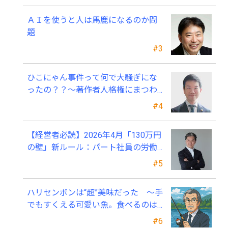
ＡＩを使うと人は馬鹿になるのか問
題
#3
ひこにゃん事件って何で大騒ぎにな
ったの？？～著作者人格権にまつわ
る話
#4
【経営者必読】2026年4月「130万円
の壁」新ルール：パート社員の労働
条件通知書、今すぐ見直すべき理由
#5
ハリセンボンは“超”美味だった ～手
でもすくえる可愛い魚。食べるのは
ちょっと可哀そう～
#6