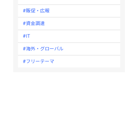
#販促・広報
#資金調達
#IT
#海外・グローバル
#フリーテーマ