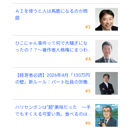
ＡＩを使うと人は馬鹿になるのか問
題
#3
ひこにゃん事件って何で大騒ぎにな
ったの？？～著作者人格権にまつわ
る話
#4
【経営者必読】2026年4月「130万円
の壁」新ルール：パート社員の労働
条件通知書、今すぐ見直すべき理由
#5
ハリセンボンは“超”美味だった ～手
でもすくえる可愛い魚。食べるのは
ちょっと可哀そう～
#6