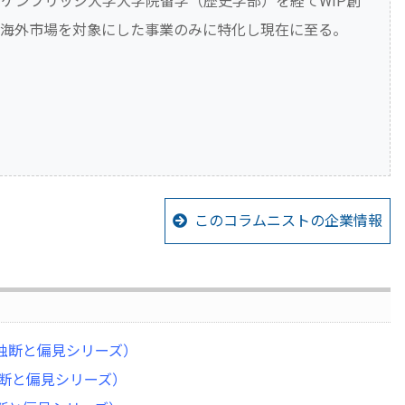
ケンブリッジ大学大学院留学（歴史学部）を経てWIP創
び海外市場を対象にした事業のみに特化し現在に至る。
。
このコラムニストの企業情報
（独断と偏見シリーズ）
独断と偏見シリーズ）