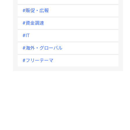
#販促・広報
#資金調達
#IT
#海外・グローバル
#フリーテーマ