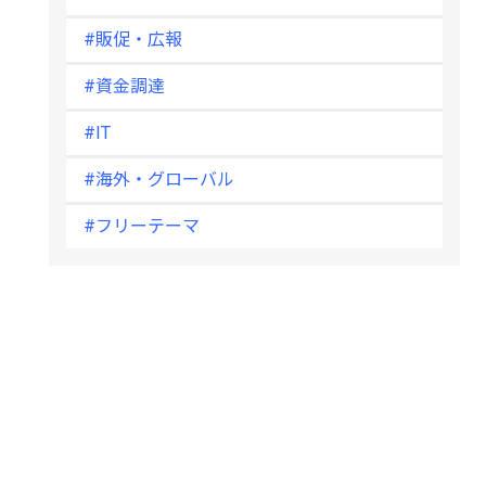
#販促・広報
#資金調達
#IT
#海外・グローバル
#フリーテーマ