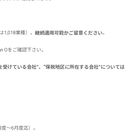
は1,018業種）。
。
継続適用可能かご留意ください
an Oをご確認下さい。
Eを受けている会社”、“保税地区に所在する会社”については
1月度～6月度迄）。