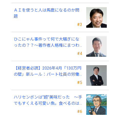
ＡＩを使うと人は馬鹿になるのか問
題
#3
ひこにゃん事件って何で大騒ぎにな
ったの？？～著作者人格権にまつわ
る話
#4
【経営者必読】2026年4月「130万円
の壁」新ルール：パート社員の労働
条件通知書、今すぐ見直すべき理由
#5
ハリセンボンは“超”美味だった ～手
でもすくえる可愛い魚。食べるのは
ちょっと可哀そう～
#6