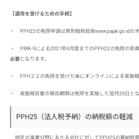
【適用を受けるための手続】
・ PPH22の免除申請は原則租税総局www.pajak.go.
・ PMK-9による2021年6月度までのPPH22の免除の
となります。
必要
・ PPH２２の免除を受けた後にオンラインによる実施
・ 実施報告書の報告期限は免除を実施した翌月20日と
PPH25（法人税予納）の納税額の軽減
特定の事業分野にあたる会社に対してPPH25の要納税額