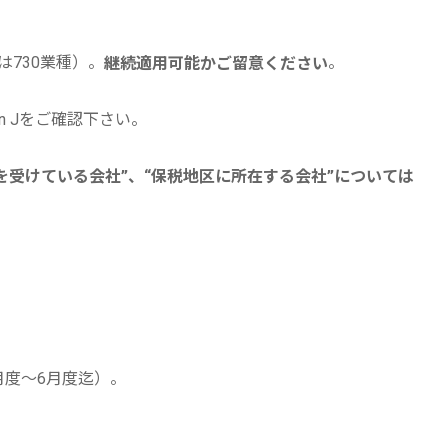
は730業種）。
。
継続適用可能かご留意ください
an Jをご確認下さい。
を受けている会社”、“保税地区に所在する会社”については
1月度～6月度迄）。