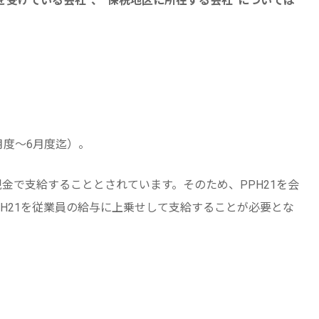
を受けている会社”、“保税地区に所在する会社”については
1月度～6月度迄）。
現金で支給することとされています。そのため、PPH21を会
PH21を従業員の給与に上乗せして支給することが必要とな