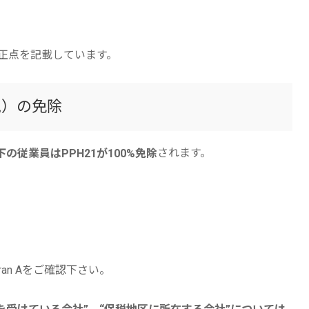
改正点を記載しています。
税）の免除
されます。
の従業員はPPH21が100%免除
ran Aをご確認下さい。