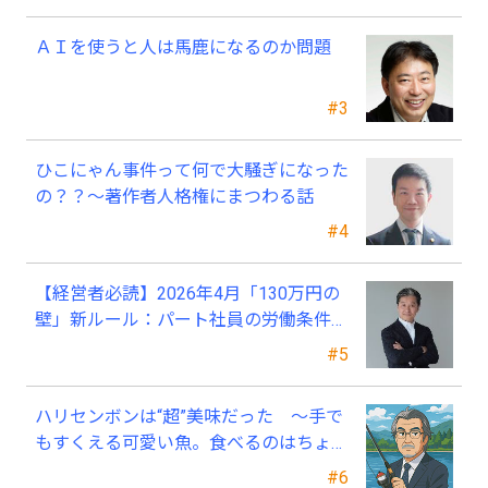
ＡＩを使うと人は馬鹿になるのか問題
#3
ひこにゃん事件って何で大騒ぎになった
の？？～著作者人格権にまつわる話
#4
【経営者必読】2026年4月「130万円の
壁」新ルール：パート社員の労働条件通
知書、今すぐ見直すべき理由
#5
ハリセンボンは“超”美味だった ～手で
もすくえる可愛い魚。食べるのはちょっ
と可哀そう～
#6