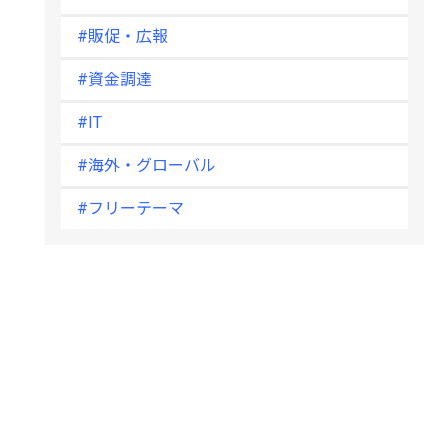
#販促・広報
#資金調達
#IT
#海外・グローバル
#フリーテーマ