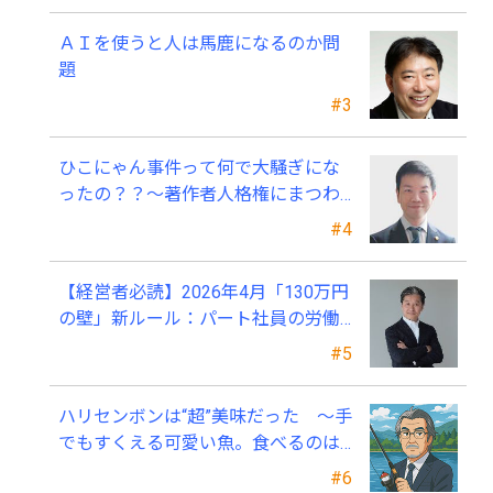
ＡＩを使うと人は馬鹿になるのか問
題
#3
ひこにゃん事件って何で大騒ぎにな
ったの？？～著作者人格権にまつわ
る話
#4
【経営者必読】2026年4月「130万円
の壁」新ルール：パート社員の労働
条件通知書、今すぐ見直すべき理由
#5
ハリセンボンは“超”美味だった ～手
でもすくえる可愛い魚。食べるのは
ちょっと可哀そう～
#6