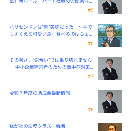
壁」新ルール：パート社員の労働条件通
知書、今すぐ見直すべき理由
#5
ハリセンボンは“超”美味だった ～手で
もすくえる可愛い魚。食べるのはちょっ
と可哀そう～
#6
その暑さ、“気合い”では乗り切れません
― 中小企業経営者のための熱中症対策
―
#7
令和７年度の助成金最新情報
#8
我が社の法務クラス - 前編