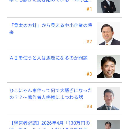
業経営者が今、見直すべき採用・業務・
#1
人材育成
「骨太の方針」から見える中小企業の将
来
#2
ＡＩを使うと人は馬鹿になるのか問題
#3
ひこにゃん事件って何で大騒ぎになった
の？？～著作者人格権にまつわる話
#4
【経営者必読】2026年4月「130万円の