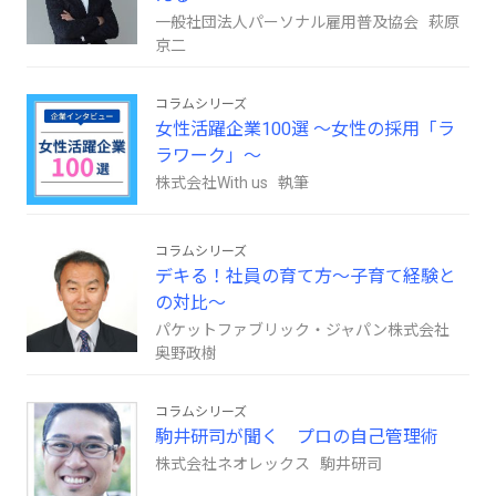
一般社団法人パーソナル雇用普及協会 萩原
京二
コラムシリーズ
女性活躍企業100選 ～女性の採用「ラ
ラワーク」～
株式会社With us 執筆
コラムシリーズ
デキる！社員の育て方～子育て経験と
の対比～
パケットファブリック・ジャパン株式会社
奥野政樹
コラムシリーズ
駒井研司が聞く プロの自己管理術
株式会社ネオレックス 駒井研司