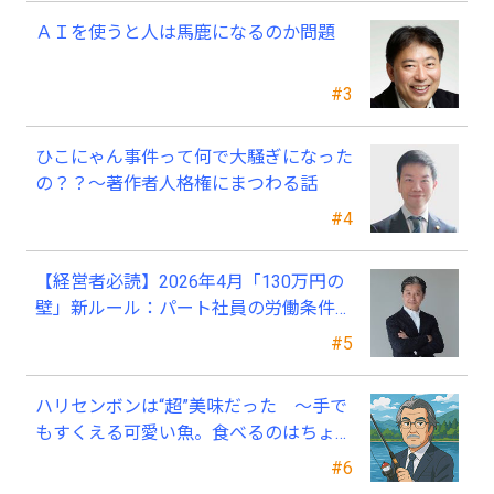
ＡＩを使うと人は馬鹿になるのか問題
#3
ひこにゃん事件って何で大騒ぎになった
の？？～著作者人格権にまつわる話
#4
【経営者必読】2026年4月「130万円の
壁」新ルール：パート社員の労働条件通
知書、今すぐ見直すべき理由
#5
ハリセンボンは“超”美味だった ～手で
もすくえる可愛い魚。食べるのはちょっ
と可哀そう～
#6