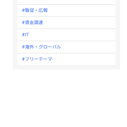
#販促・広報
#資金調達
#IT
#海外・グローバル
#フリーテーマ