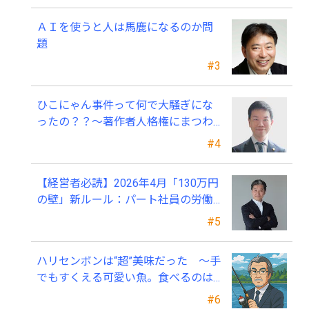
ＡＩを使うと人は馬鹿になるのか問
題
#3
ひこにゃん事件って何で大騒ぎにな
ったの？？～著作者人格権にまつわ
る話
#4
【経営者必読】2026年4月「130万円
の壁」新ルール：パート社員の労働
条件通知書、今すぐ見直すべき理由
#5
ハリセンボンは“超”美味だった ～手
でもすくえる可愛い魚。食べるのは
ちょっと可哀そう～
#6