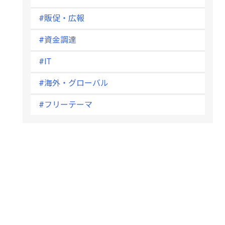
#販促・広報
#資金調達
#IT
#海外・グローバル
#フリーテーマ