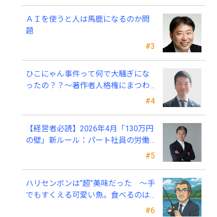
ＡＩを使うと人は馬鹿になるのか問
題
#3
ひこにゃん事件って何で大騒ぎにな
ったの？？～著作者人格権にまつわ
る話
#4
【経営者必読】2026年4月「130万円
の壁」新ルール：パート社員の労働
条件通知書、今すぐ見直すべき理由
#5
ハリセンボンは“超”美味だった ～手
でもすくえる可愛い魚。食べるのは
ちょっと可哀そう～
#6