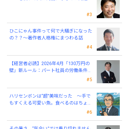
#3
ひこにゃん事件って何で大騒ぎになった
の？？～著作者人格権にまつわる話
#4
【経営者必読】2026年4月「130万円の
壁」新ルール：パート社員の労働条件通
知書、今すぐ見直すべき理由
#5
ハリセンボンは“超”美味だった ～手で
もすくえる可愛い魚。食べるのはちょっ
と可哀そう～
#6
その暑さ、“気合い”では乗り切れません