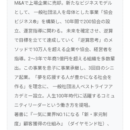
M&Aで上場企業に売却。新たなビジネスモデル
として、 一般社団法人を母体とした事業「協会
ビジネス®」を構築し、10年間で200協会の設
立、運営指導に関わる。 未来を確定させ、逆算
で目標を立てて達成していく 「逆算思考」のメ
ソッドで10万人を超える企業や協会、経営者を
指導。2～3年で年商1億円を超える組織を多数輩
出。この事業を息子に事業承継し、3回目のシニ
ア起業。「夢を応援する人が豊かになる社会を
作る」を理念に、 一般社団法人ベストライフア
カデミー設立。人生100年時代に活躍するコミュ
ニティリーダーという働き方を提唱。
著書に『一気に業界NO.1になる「新・家元制
度」顧客獲得の仕組み』（ダイヤモンド社）、