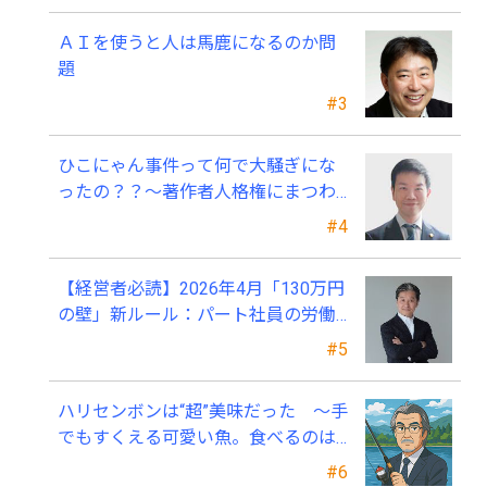
ＡＩを使うと人は馬鹿になるのか問
題
#3
ひこにゃん事件って何で大騒ぎにな
ったの？？～著作者人格権にまつわ
る話
#4
【経営者必読】2026年4月「130万円
の壁」新ルール：パート社員の労働
条件通知書、今すぐ見直すべき理由
#5
ハリセンボンは“超”美味だった ～手
でもすくえる可愛い魚。食べるのは
ちょっと可哀そう～
#6