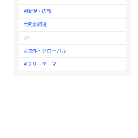
#販促・広報
#資金調達
#IT
#海外・グローバル
#フリーテーマ