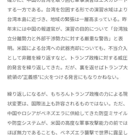
確かに、中国の台湾を取り囲む軍事演習はエスカレート
する一方である。台湾を包囲する形での演習水域はより
台湾本島に近づき、地域の緊張は一層高まっている。昨
年末には中国の報道官が、演習の目的について「台湾独
立分離勢力と外部干渉勢力に対する厳重な警告」と表
明。米国による台湾への武器売却についても、不当介入
として非難を繰り返すなど、トランプ政権に対する威圧
的発言を繰り返してきた。だが、裏を返せばトランプ大
統領の“正義感”に火をつける発言にもなりかねない。
繰り返しになるが、もちろんトランプ政権の力による現
状変更は、国際法上も許容されるものではない。ただ、
中国やロシアがベネズエラに供給してきた防空ミサイル
や防空システムが、米国の高度な軍事攻撃能力の前では
ほぼ無力であることも、ベネズエラ襲撃で世界に露呈し