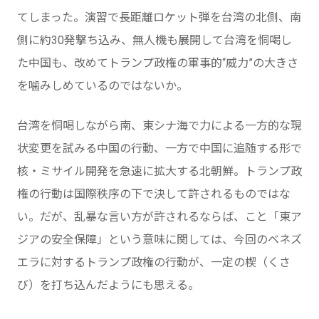
てしまった。演習で長距離ロケット弾を台湾の北側、南
側に約30発撃ち込み、無人機も展開して台湾を恫喝し
た中国も、改めてトランプ政権の軍事的“威力”の大きさ
を噛みしめているのではないか。
台湾を恫喝しながら南、東シナ海で力による一方的な現
状変更を試みる中国の行動、一方で中国に追随する形で
核・ミサイル開発を急速に拡大する北朝鮮。トランプ政
権の行動は国際秩序の下で決して許されるものではな
い。だが、乱暴な言い方が許されるならば、こと「東ア
ジアの安全保障」という意味に関しては、今回のベネズ
エラに対するトランプ政権の行動が、一定の楔（くさ
び）を打ち込んだようにも思える。