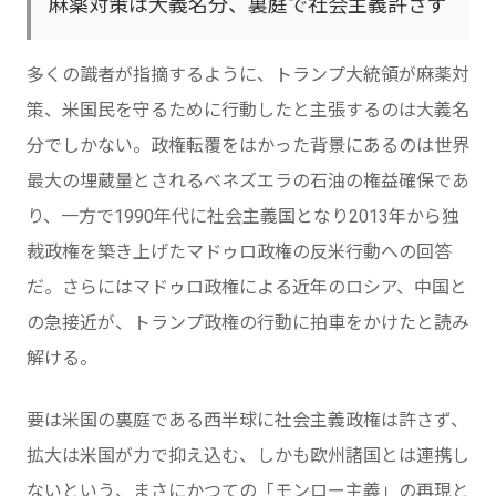
麻薬対策は大義名分、裏庭で社会主義許さず
多くの識者が指摘するように、トランプ大統領が麻薬対
策、米国民を守るために行動したと主張するのは大義名
分でしかない。政権転覆をはかった背景にあるのは世界
最大の埋蔵量とされるベネズエラの石油の権益確保であ
り、一方で1990年代に社会主義国となり2013年から独
裁政権を築き上げたマドゥロ政権の反米行動への回答
だ。さらにはマドゥロ政権による近年のロシア、中国と
の急接近が、トランプ政権の行動に拍車をかけたと読み
解ける。
要は米国の裏庭である西半球に社会主義政権は許さず、
拡大は米国が力で抑え込む、しかも欧州諸国とは連携し
ないという、まさにかつての「モンロー主義」の再現と