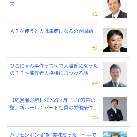
来
#2
ＡＩを使うと人は馬鹿になるのか問題
#3
ひこにゃん事件って何で大騒ぎになった
の？？～著作者人格権にまつわる話
#4
【経営者必読】2026年4月「130万円の
壁」新ルール：パート社員の労働条件通
知書、今すぐ見直すべき理由
#5
ハリセンボンは“超”美味だった ～手で