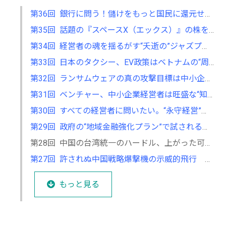
第36回 銀行に問う！儲けをもっと国民に還元せよ ～空前の最高益を中小企業や家計支援に～
第35回 話題の『スペースX（エックス）』の株を買った！ ～史上空前のIPO（新規株式公開）の行方は～
第34回 経営者の魂を揺るがす“夭逝の”ジャズプレーヤー ～壮絶な演奏が元興銀頭取、元西部ガス社長の琴線に触れる～
第33回 日本のタクシー、EV政策はベトナムの“周回遅れ”だ ～利用者目線では極端な格差が～
第32回 ランサムウェアの真の攻撃目標は中小企業だ ～経営者は“完璧な防御”は不可能との自覚が必要～
第31回 ベンチャー、中小企業経営者は旺盛な“知的好奇心”を抱き続けよ！ ～イノベーションの源泉、スタンフォード大学教授も明言～
第30回 すべての経営者に問いたい。“永守経営”は本当に悪なのか ～28歳で創業、世界的メーカー育てた革新性・斬新性を安易に否定するな～
第29回 政府の“地域金融強化プラン”で試される地銀・信金の真価 ～22年ぶりの包括的政策、地方再生の牽引車になり得るのか～
第28回 中国の台湾統一のハードル、上がった可能性も ～中国特使の目前でベネズエラ襲撃、トランプ政権の意図は～
第27回 許されぬ中国戦略爆撃機の示威的飛行 ～ロシア軍機とともに日本列島沿いに東京方面へ～
もっと見る