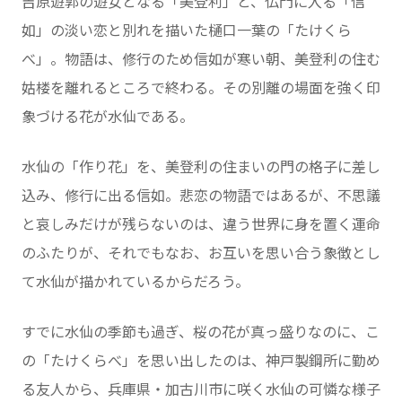
吉原遊郭の遊女となる「美登利」と、仏門に入る「信
如」の淡い恋と別れを描いた樋口一葉の「たけくら
べ」。物語は、修行のため信如が寒い朝、美登利の住む
姑楼を離れるところで終わる。その別離の場面を強く印
象づける花が水仙である。
水仙の「作り花」を、美登利の住まいの門の格子に差し
込み、修行に出る信如。悲恋の物語ではあるが、不思議
と哀しみだけが残らないのは、違う世界に身を置く運命
のふたりが、それでもなお、お互いを思い合う象徴とし
て水仙が描かれているからだろう。
すでに水仙の季節も過ぎ、桜の花が真っ盛りなのに、こ
の「たけくらべ」を思い出したのは、神戸製鋼所に勤め
る友人から、兵庫県・加古川市に咲く水仙の可憐な様子