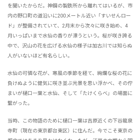
を聞いたからだ。神鋼の製鉄所から離れてはいるが、市
内の野口町の道沿いに200メートル近い「すいせんロー
ド」が整備されていて、2月末から次々に咲き始め、4
月いっぱいまで水仙の香りが漂うという。桜が咲き誇る
中で、沢山の花を広げる水仙の様子は加古川では知らぬ
人がいないほど有名らしい。
水仙の可憐な花が、寒風の季節を経て、絢爛な桜の花に
負けぬように健気に咲き並ぶ光景を思い浮かべ、その佇
まいが樋口一葉と水仙、そして「たけくらべ」の場面に
繋がった。
当時、この物語のために樋口一葉は吉原近くの下谷龍泉
寺町（現在の東京都台東区）に住んだ。今でこそ東京の