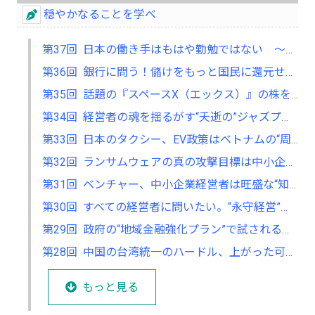
穏やかなることを学べ
第37回 日本の働き手はもはや勤勉ではない ～中小企業トップに問われる変革の覚悟～
第36回 銀行に問う！儲けをもっと国民に還元せよ ～空前の最高益を中小企業や家計支援に～
第35回 話題の『スペースX（エックス）』の株を買った！ ～史上空前のIPO（新規株式公開）の行方は～
第34回 経営者の魂を揺るがす“夭逝の”ジャズプレーヤー ～壮絶な演奏が元興銀頭取、元西部ガス社長の琴線に触れる～
第33回 日本のタクシー、EV政策はベトナムの“周回遅れ”だ ～利用者目線では極端な格差が～
第32回 ランサムウェアの真の攻撃目標は中小企業だ ～経営者は“完璧な防御”は不可能との自覚が必要～
第31回 ベンチャー、中小企業経営者は旺盛な“知的好奇心”を抱き続けよ！ ～イノベーションの源泉、スタンフォード大学教授も明言～
第30回 すべての経営者に問いたい。“永守経営”は本当に悪なのか ～28歳で創業、世界的メーカー育てた革新性・斬新性を安易に否定するな～
第29回 政府の“地域金融強化プラン”で試される地銀・信金の真価 ～22年ぶりの包括的政策、地方再生の牽引車になり得るのか～
第28回 中国の台湾統一のハードル、上がった可能性も ～中国特使の目前でベネズエラ襲撃、トランプ政権の意図は～
もっと見る