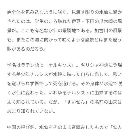
岬全体を包み込むように咲く、見渡す限りの水仙に驚か
されたのは、学生のころ訪れた伊豆・下田の爪木崎の風
景だ。ここも有名な水仙の景勝地である。加古川の風景
も、またこの海に向かって咲くような風景とはまた違う
趣があるのだろう。
学名はラテン語で「ナルキソス」。ギリシャ神話に登場
する美少年ナルシスが水鏡に映った自らに恋して、思い
を遂げられず憔悴して死を遂げる。その身体が水辺で咲
く水仙に変わった、いわゆるナルシストに由来するのは
よく知られている。だが、「すいせん」の名前の由来は
あまり知られていない。
中国の呼び名、水仙をそのまま音読みしたもので「仙人