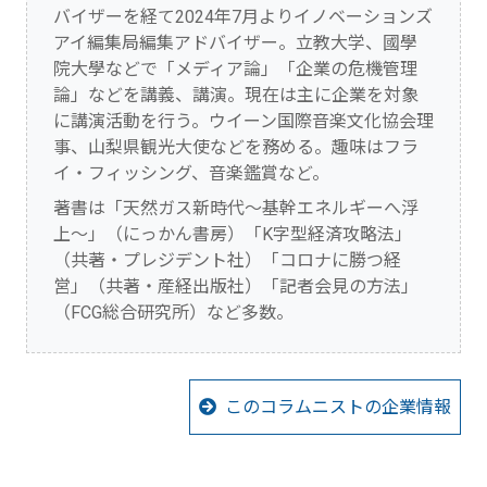
バイザーを経て2024年7月よりイノベーションズ
アイ編集局編集アドバイザー。立教大学、國學
院大學などで「メディア論」「企業の危機管理
論」などを講義、講演。現在は主に企業を対象
に講演活動を行う。ウイーン国際音楽文化協会理
事、山梨県観光大使などを務める。趣味はフラ
イ・フィッシング、音楽鑑賞など。
著書は「天然ガス新時代～基幹エネルギーへ浮
上～」（にっかん書房）「K字型経済攻略法」
（共著・プレジデント社）「コロナに勝つ経
営」（共著・産経出版社）「記者会見の方法」
（FCG総合研究所）など多数。
このコラムニストの企業情報