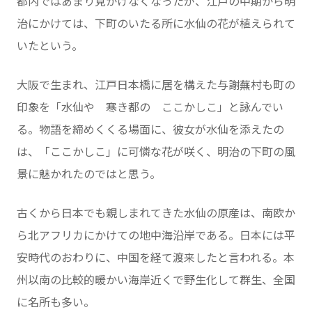
都内ではあまり見かけなくなったが、江戸の中期から明
治にかけては、下町のいたる所に水仙の花が植えられて
いたという。
大阪で生まれ、江戸日本橋に居を構えた与謝蕪村も町の
印象を「水仙や 寒き都の ここかしこ」と詠んでい
る。物語を締めくくる場面に、彼女が水仙を添えたの
は、「ここかしこ」に可憐な花が咲く、明治の下町の風
景に魅かれたのではと思う。
古くから日本でも親しまれてきた水仙の原産は、南欧か
ら北アフリカにかけての地中海沿岸である。日本には平
安時代のおわりに、中国を経て渡来したと言われる。本
州以南の比較的暖かい海岸近くで野生化して群生、全国
に名所も多い。