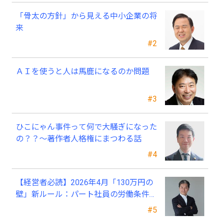
「骨太の方針」から見える中小企業の将
来
#2
ＡＩを使うと人は馬鹿になるのか問題
#3
ひこにゃん事件って何で大騒ぎになった
の？？～著作者人格権にまつわる話
#4
【経営者必読】2026年4月「130万円の
壁」新ルール：パート社員の労働条件通
知書、今すぐ見直すべき理由
#5