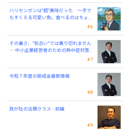
ハリセンボンは“超”美味だった ～手で
もすくえる可愛い魚。食べるのはちょっ
と可哀そう～
#6
その暑さ、“気合い”では乗り切れません
― 中小企業経営者のための熱中症対策
―
#7
令和７年度の助成金最新情報
#8
我が社の法務クラス - 前編
#9