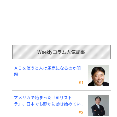
Weeklyコラム人気記事
ＡＩを使うと人は馬鹿になるのか問
題
#1
アメリカで始まった「AIリスト
ラ」、日本でも静かに動き始めてい
る ～中小企業経営者が今、見直すべ
#2
き採用・業務・人材育成