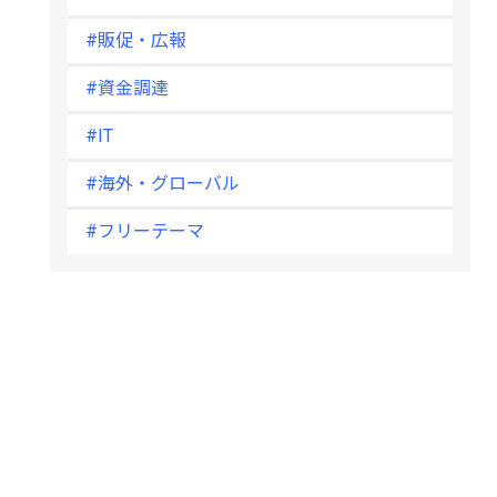
#販促・広報
#資金調達
#IT
#海外・グローバル
#フリーテーマ