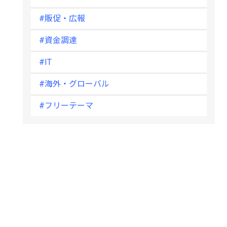
#販促・広報
#資金調達
#IT
#海外・グローバル
#フリーテーマ