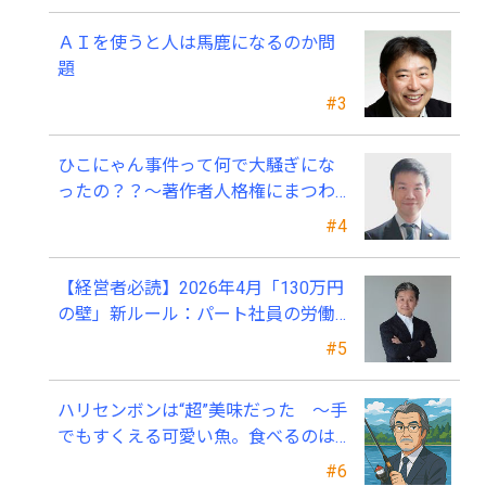
ＡＩを使うと人は馬鹿になるのか問
題
#3
ひこにゃん事件って何で大騒ぎにな
ったの？？～著作者人格権にまつわ
る話
#4
【経営者必読】2026年4月「130万円
の壁」新ルール：パート社員の労働
条件通知書、今すぐ見直すべき理由
#5
ハリセンボンは“超”美味だった ～手
でもすくえる可愛い魚。食べるのは
ちょっと可哀そう～
#6