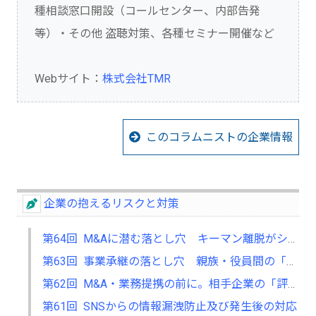
種相談窓口開設（コールセンター、内部告発
等）・その他 盗聴対策、各種セミナー開催など
Webサイト：
株式会社TMR
このコラムニストの企業情報
企業の抱えるリスクと対策
第64回 M&Aに潜む落とし穴 キーマン離脱がシナジーを崩すとき、企業はどう備えるべきか？
第63回 事業承継の落とし穴 親族・役員間の「感情的対立」を未然に防ぐための調査と対話
第62回 M&A・業務提携の前に。相手企業の「評判」と「社風」を調査する意義 ～数字（財務諸表）には表れない、企業の総合力をどう探るか～
第61回 SNSからの情報漏洩防止及び発生後の対応