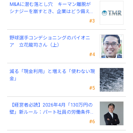
M&Aに潜む落とし穴 キーマン離脱が
シナジーを崩すとき、企業はどう備える
べきか？
#3
野球選手コンデショニングのパイオニ
ア 立花龍司さん（上）
#4
減る「現金利用」と増える「使わない現
金」
#5
【経営者必読】2026年4月「130万円の
壁」新ルール：パート社員の労働条件通
知書、今すぐ見直すべき理由
#6