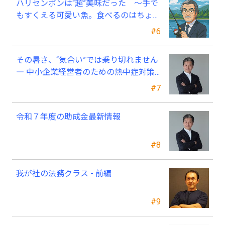
ハリセンボンは“超”美味だった ～手で
もすくえる可愛い魚。食べるのはちょっ
と可哀そう～
#6
その暑さ、“気合い”では乗り切れません
― 中小企業経営者のための熱中症対策
―
#7
令和７年度の助成金最新情報
#8
我が社の法務クラス - 前編
#9