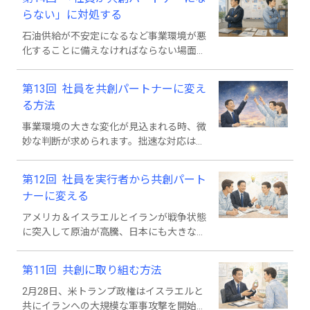
な事態にどうやって対応できるか、考えま
らない」に対処する
す。
石油供給が不安定になるなど事業環境が悪
化することに備えなければならない場面で
は、先行きが見えない場合でも「副作用の
少ない、幅広いメリットが期待できる策」
第13回 社員を共創パートナーに変え
として社員との共創が勧められます。今回
る方法
は、社員との共創が実現しない理由と対処
策について考えます。
事業環境の大きな変化が見込まれる時、微
妙な判断が求められます。拙速な対応は弊
害が多いでしょう。「副作用の少ない、幅
広いメリットが期待できる策」を探り、取
第12回 社員を実行者から共創パート
り組むことが勧められ、前回で社員との共
ナーに変える
創を提案しました。今回はそれを実現する
方法について考えます。
アメリカ＆イスラエルとイランが戦争状態
に突入して原油が高騰、日本にも大きな経
済ショックが襲う可能性が高まってきまし
た。拙速な対応は勧められませんが「副作
第11回 共創に取り組む方法
用の少ない、幅広いメリットが期待できる
策」は積極的に取り組みたいところです。
2月28日、米トランプ政権はイスラエルと
その一つに社員との共創があり、今回はそ
共にイランへの大規模な軍事攻撃を開始、