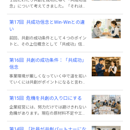
２回にわたり共創を成功に導く「共成功信
念」について考えてきました。「それは尊
い心持ちだが、パートナーも共有していな
いと絵に描いた餅だろう。自分が損するだ
第17回 共成功信念とWin-Winとの違
けだ。」その通りだと思います。今回は、
い
共成功信念をどうやって共有するかについ
て考えます。
前回、共創の成功条件として４つのポイン
トと、その上位概念として「共成功」信念
を挙げました。今回も、この話題を掘り下
げていきます。
第16回 共創の成功条件：「共成功」
信念
事業環境が厳しくなっていく中で道を拓い
ていくには共創がポイントになると言われ
ています。一方で「共創は難しい、上手く
いった試しが少ない」という声も多く聞き
第15回 危機を共創の入り口にする
ます。今回は共創の成功条件について考え
ます。
企業経営には、努力だけでは避けきれない
危機があります。現在の原材料不足やエネ
ルギー価格の高騰、物流停滞、急激な為替
変動などはその典型です。今回はこのよう
第14回 「社員が共創パートナーにな