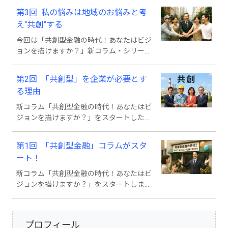
す。当たり前だと感じるこの構図を変える
第3回 私の悩みは地域のお悩みと考
ことで新たな価値が生まれるかもしれな
え“共創”する
い、今回はこのことについて考えます。
今回は「共創型金融の時代！あなたはビジ
ョンを描けますか？」新コラム・シリーズ
をスタートさせた直接の理由からお話しし
たいと思います。共創型金融というアイデ
第2回 「共創型」を企業が必要とす
アは、今回お話しする出来事から生まれま
る理由
した。
新コラム「共創型金融の時代！あなたはビ
ジョンを描けますか？」をスタートした理
由について、創刊号では中小企業を巡る状
況、特に金融環境からご説明しました。本
第1回 「共創型金融」コラムがスタ
号では中小企業サイドでも事業性評価から
ート！
共創型へのシフトが必要となる理由につい
て、考えていきます。
新コラム「共創型金融の時代！あなたはビ
ジョンを描けますか？」をスタートしま
す。中小企業金融が新たな時代を迎える中
で、それをお伝えし、中小企業や税理士な
どの支援者などと共に対応方法をご一緒に
プロフィール
考えるコラムです。ご期待ください。