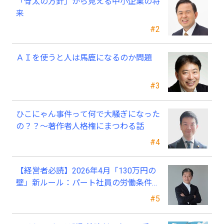
「骨太の方針」から見える中小企業の将
来
#2
ＡＩを使うと人は馬鹿になるのか問題
#3
ひこにゃん事件って何で大騒ぎになった
の？？～著作者人格権にまつわる話
#4
【経営者必読】2026年4月「130万円の
壁」新ルール：パート社員の労働条件通
知書、今すぐ見直すべき理由
#5