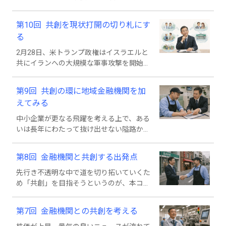
のメリット等について考えます。
両国は現在、激しい衝突状態にあり、日本
の景気にも大きな悪影響を与える可能性が
第10回 共創を現状打開の切り札にす
あります。今回は不安の打開策として「共
る
創」が切り札になり得ることを考えていき
ます。
2月28日、米トランプ政権はイスラエルと
共にイランへの大規模な軍事攻撃を開始、
両国は現在、激しい衝突状態にあり、日本
の景気にも大きな悪影響を与える可能性が
第9回 共創の環に地域金融機関を加
あります。今回は不安の打開策として「共
えてみる
創」が切り札になり得ることを考えていき
ます。
中小企業が更なる飛躍を考える上で、ある
いは長年にわたって抜け出せない隘路から
の出口を模索する上で是非とも選択肢の一
つに入れて欲しいのが「共創」です。今回
第8回 金融機関と共創する出発点
は、考えついた共創を実現に向けて推し進
めるため金融機関に相談してみるメリット
先行き不透明な中で道を切り拓いていくた
について考えます。
め「共創」を目指そうというのが、本コラ
ムのメインテーマです。地域や競合企業と
の共創可能性を検討した後、前回は金融機
第7回 金融機関との共創を考える
関との共創の重要性を考えました。今回は
金融機関と共創する出発点について考えて