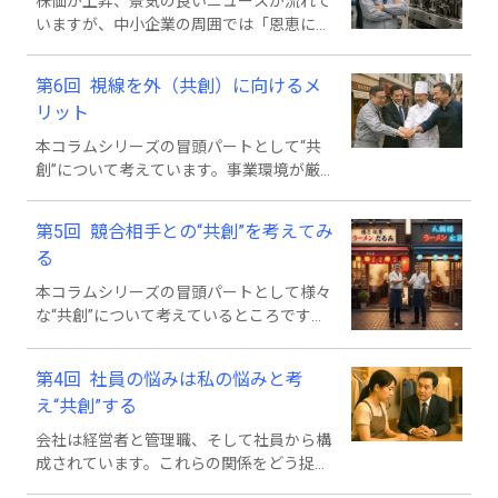
株価が上昇、景気の良いニュースが流れて
いきます。
いますが、中小企業の周囲では「恩恵に与
れていない」との声を耳にします。ではど
うすれば良いか？本コラムは「共創」をキ
第6回 視線を外（共創）に向けるメ
ーワードに据えて考えています。今回は金
リット
融機関との共創を考えていきます。
本コラムシリーズの冒頭パートとして“共
創”について考えています。事業環境が厳
しくなる中で改善努力の成果が現れてこな
い時、視線を外に向け、共創を目指すと打
第5回 競合相手との“共創”を考えてみ
開できる可能性があります。今回はこの点
る
を、今年のまとめとして考えていきます。
本コラムシリーズの冒頭パートとして様々
な“共創”について考えているところです。
今回は、共創相手として同業者を考えま
す。普段は競合と認識している相手との共
第4回 社員の悩みは私の悩みと考
創を考えることで「誰とでも共創できる」
え“共創”する
との気持ち（メンタリティ）を身に着けた
いと考えています。
会社は経営者と管理職、そして社員から構
成されています。これらの関係をどう捉え
るか？多くの場合、対立関係で捉えられま