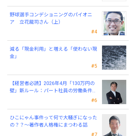
野球選手コンデショニングのパイオニ
ア 立花龍司さん（上）
#4
減る「現金利用」と増える「使わない現
金」
#5
【経営者必読】2026年4月「130万円の
壁」新ルール：パート社員の労働条件通
知書、今すぐ見直すべき理由
#6
ひこにゃん事件って何で大騒ぎになった
の？？～著作者人格権にまつわる話
#7