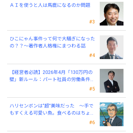
ＡＩを使うと人は馬鹿になるのか問題
#3
ひこにゃん事件って何で大騒ぎになった
の？？～著作者人格権にまつわる話
#4
【経営者必読】2026年4月「130万円の
壁」新ルール：パート社員の労働条件通
知書、今すぐ見直すべき理由
#5
ハリセンボンは“超”美味だった ～手で
もすくえる可愛い魚。食べるのはちょっ
と可哀そう～
#6