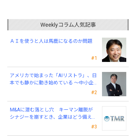
Weeklyコラム人気記事
ＡＩを使うと人は馬鹿になるのか問題
#1
アメリカで始まった「AIリストラ」、日
本でも静かに動き始めている ～中小企
業経営者が今、見直すべき採用・業務・
#2
人材育成
M&Aに潜む落とし穴 キーマン離脱が
シナジーを崩すとき、企業はどう備える
べきか？
#3