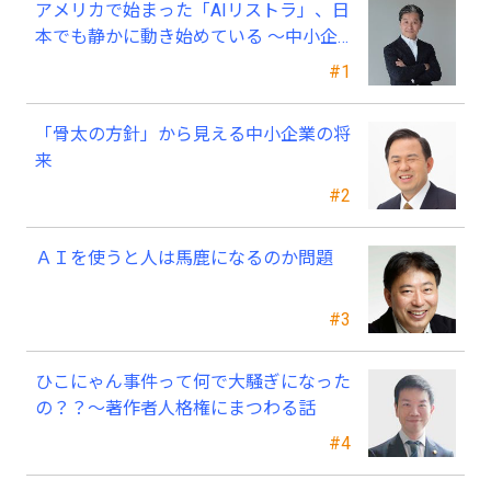
アメリカで始まった「AIリストラ」、日
本でも静かに動き始めている ～中小企
業経営者が今、見直すべき採用・業務・
#1
人材育成
「骨太の方針」から見える中小企業の将
来
#2
ＡＩを使うと人は馬鹿になるのか問題
#3
ひこにゃん事件って何で大騒ぎになった
の？？～著作者人格権にまつわる話
#4